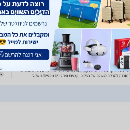
9
ן רשמי | אספקה מהירה
הסדרה החדשה של המיקסרים שלנו 2025/6 שנתיים אחריות יבואן הרשמי 10 שנות
כולל
אחריות על המנוע מיקסר עם טכנולוגיית PlanetaryMixing 3D ובעל מערכת פעולה
ייחודית Smart Dough Sensor - שומר על מהירות עבודה קבועה בכל עת אפילו
 מלא וכמויות גדולות
1600 וואט Bosch MUMS6ZS00 שחור
מכ
מיקסר מקצועי, הבנוי לעבודה במאמץ ובעומסים גבוהים. הנעה ישירה עם 3
משל
תמסורות לחיבור קל של אביזרים Smart Sensor Technology תכניות אוטומטיות
ר מובנה למרקם מושלם של בצקים, קצפות ומתכונים נוספים! משקל
 חכם ומדויק בקפיצות של 1 גרם לשקילת רכיבים ספצ