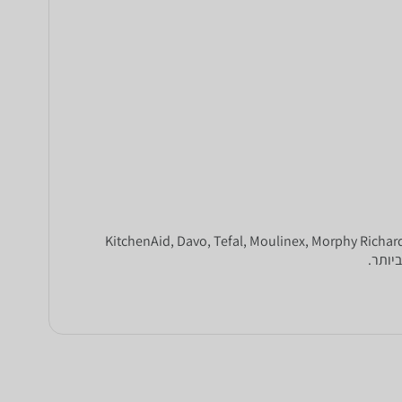
זמן להתחדש במיקסר? ב-zap השוואת מחירים תוכלו למצוא את מסחר המיקסרים הגדול בארץ של מיטב המותגים: קנווד, בוש, KitchenAid, Davo, Tefal, Moulinex, Morphy Richards
יותר.