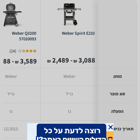
Weber Q3200
Weber Spirit E210
57010093
)
24
(
- 2,489
3,088
- 3,488
3,589
₪
₪
₪
מותג
Weber
Weber
סוג מוצר
גריל
גריל
הפעלה
גז
גז
תאריך כניסה לזאפ
5/2008
12/2013