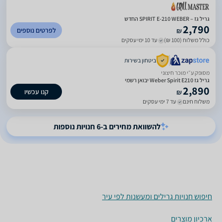
גריל גז – SPIRIT E-210 WEBER החדש
2,790
לפרטים נוספים
₪
כולל משלוח (100 ₪)
עד 10 ימי עסקים
ביטחון בשירות
מסופק ע״י מוכר חיצוני
גריל ‏גז Weber Spirit E210 יבואן רשמי
2,890
קנו עכשיו
₪
משלוח חינם
עד 7 ימי עסקים
להשוואת מחירים ב-6 חנויות נוספות
חיפוש חנויות גרילים ומעשנות לפי עיר
ארכיון מוצרים