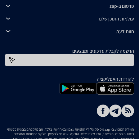
פרסום ב-zap
עולמות התוכן שלנו
חוות דעת
הרשמה לקבלת עדכונים ומבצעים
כתובת דוא''ל
להורדת האפליקציה
המידע המופיע ב- zap מסופק על ידי החנויות עצמן ובאחריותן בלבד. אם נתקלתם בבעיה כלשהי
בנתונים המוצגים באתר, אנא שלחו אלינו הודעה ואנו נטפל בעניין. חלק מהתמונות והתכנים
המופיעים באתר זה הוכנו בעזרת מחוללי בינה מלאכותית. אם זיהיתם תמונה או תוכן כלשהו בו