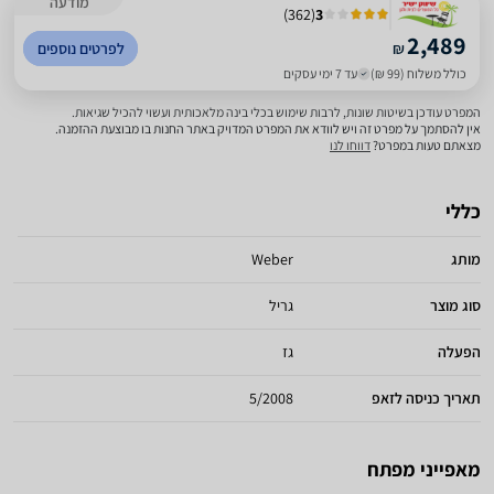
מודעה
)
362
(
3
2,489
₪
לפרטים נוספים
כולל משלוח (99 ₪)
עד 7 ימי עסקים
המפרט עודכן בשיטות שונות, לרבות שימוש בכלי בינה מלאכותית ועשוי להכיל שגיאות.
אין להסתמך על מפרט זה ויש לוודא את המפרט המדויק באתר החנות בו מבוצעת ההזמנה.
מצאתם טעות במפרט?
דווחו לנו
כללי
מותג
Weber
סוג מוצר
גריל
הפעלה
גז
תאריך כניסה לזאפ
5/2008
מאפייני מפתח