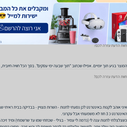
בוודאי שארכוש שוב דברים באתר !
חוות הדעת עזרה לכם?
המוצר בגיע תוך יומיים. אפילו שכתוב "תוך שבעה ימי עסקים". בסך הכל חוויה חיובית,
חוות הדעת עזרה לכם?
כשצלצלתי לחנות ענה לי (נדמה לי עמיר - בגילי - שכחתי שמו עד שרשמתי) ומיד זיכה 
בנסיעה היה עולה יותר- למעשה צלצלתי רק להסב תשומת לב והוא זיכה- מחירי החנות מ