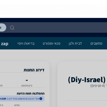
מחשבים
לבית ולגן
פנאי וספורט
בריאות ויופי
דירוג החנות
-
ם)
ציון ממוצע
חו
התפלגות חוות הדעת
מס' הכוכבים מושפע מהדירוג ב-
שנה ה
חודש
3 חודשים