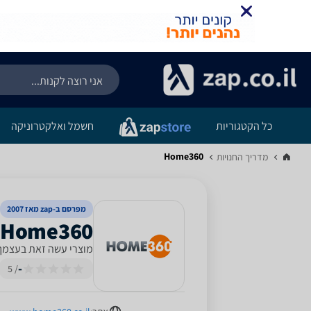
כל הקטגוריות
חשמל ואלקטרוניקה
Home360
מדריך החנויות‏
מפרסם ב-zap מאז 2007
‎Home360‎ ‏(Diy-Israel)
מוצרי עשה זאת בעצמך (4 סניפי
-
/ 5