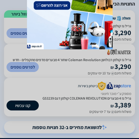
זה מפייחת והורסת את הסיר או המחבת, הגריל זולל גז בקצב לא נורמאלי,
החנויות הכי זולות
בקיצור להתרחק כמו מאש ממש לא דווה את המחיר המופקע ששילמתי
עבורו.
הזול ביותר
)
3227
(
2.6
גריל גז קולמן רבולושן 4 מבערים מבית COLEMAN קולמן
3,290
לפרטים נוספים
₪
משלוח חינם
עד 4 ימי עסקים
גריל גז קולמן רבולושן Coleman Revolution שחור 4 מבערים מדפים מתקפלים - חדש
3,290
לפרטים נוספים
₪
משלוח חינם
עד 10 ימי עסקים
ביטחון בשירות
מסופק ע״י מוכר חיצוני
גריל גז 4 מבערים COLEMAN REVOLUTION קולמן דגם G53239
3,389
קנו עכשיו
₪
משלוח חינם
עד 7 ימי עסקים
להשוואת מחירים ב-32 חנויות נוספות