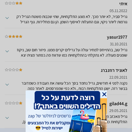
איתי
אמרו לי שזה לא באחריות ואני מוזמן לרכוש חדשים בהנחה.
05.11.2022
גריל סביר, לא יותר מכך. לא מונע התלקחויות, שתי שכבות משטח הגריל רק
גורמות ליותר ניקוי, וגם התעלות לאיסוף השמן. הן גם מחלידות. גוף הגריל
עשוי פח.
yasur1977
31.10.2021
גריל טוב, בהתייחס למחיר עולה על גרילים יקרים ממנו. פיזור חום טוב, ניקוז
שומנים מעולה. לא נתקלתי בהתלקחויות כמו שדווח פה.כפתור מצית יצא
ממקומו, יצרתי קשר עם שרות הלקוחות ומייד שלחו לי כפתור חלופי.
לאוניד רוזנברג
22.09.2021
נקנה לפני 4 חודשים, גריל נחמד בסך הכל עושה את העבודה כשמדובר
בבשר רזה. ישנן התלקחויות רבות , ולא כפי שמפרסמים. לאחר כמה
חטדשים עלה באש הכד שאוסף את השומנים בצד שירות לקוחות
מהגרועים שנתקלתי ,כל השיחה הנציגה רק חפשה איך לנפנף אותי חווית
gilad44.g
נוראית עד עכשיו.
29.05.2021
גריל מאכזב מאוד. חומרים זולים משטח לא יציב, לא באמת מונע
התלקחויות כמו שמבטיח היבואן (אלה אם מדובר בבשר רזה ללא שומן),
כירת הגז הצד לא מחממת כלל ברמה שלא ניתן לעשות איתה כלום, מלבד