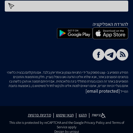
כתובת דוא''ל
להורדת האפליקציה
המידע המופיע ב- zap מסופק על ידי החנויות עצמן ובאחריותן בלבד. אם נתקלתם בבעיה כלשהי
בנתונים המוצגים באתר, אנא שלחו אלינו הודעה ואנו נטפל בעניין. חלק מהתמונות והתכנים
המופיעים באתר זה הוכנו בעזרת מחוללי בינה מלאכותית. אם זיהיתם תמונה או תוכן כלשהו בו
אתם בעלי זכויות יוצרים, אתם רשאים לפנות אלינו ולבקש לחדול משימוש בו, באמצעות כתובת
[email protected]
המייל
נגישות
תקנון
תנאי שימוש
מדיניות פרטיות
This site is protected by reCAPTCHA and the Google
Privacy Policy
and
Terms of
Service
apply
Design by uniqui