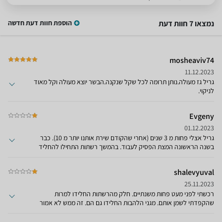
נמצאו 7 חוות דעת
הוספת חוות דעת חדשה
mosheaviv74
11.12.2023
גריל גז מעולה.נותן תרומה לכל שקל שנקנה.הבשר יוצא מעולה וקל מאוד
לניקוי.
Evgeny
01.12.2023
גריל אצלי פחות מ 3 שנים (אחרי שהקודם שירת אותנו יותר מ 10). כבר
בשנה הראשונה המצת הפסיק לעבוד. בהמשך רשתות התחילו להחליד
ולהתפרק, הבעירה לא אחידה ושורפת בשר. פשוט לא לקנות
shalevyuval
25.11.2023
רכשתי לפני מעט פחות משנתיים. חלק מהרשתות החלידו למרות
שהקפדתי לשמן אותם. מגני הלהבות החלידו גם הם. זה ממש לא אמור
להיות כך בגריל איכותי. לפני כן היה לי גריל גז במשך 8 שנים וללא טיפול
מיוחד נשמר לאורך הרבה יותר זמן ובמצב הרבה יותר טוב. כשפניתי לשירות