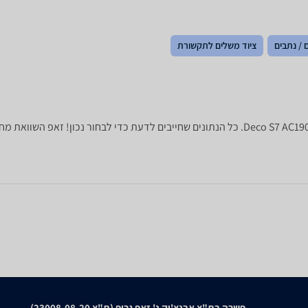
 / נתבים
ציוד משלים לתקשורת
פשרה בת"צ אבנצ'יק נ' זאפ גרופ (ת"צ 23008-08-20)