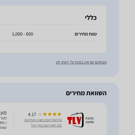
כללי
טווח מחירים
600 - 1,000
מצאתם שגיאה במפרט? דווחו לנו
השוואת מחירים
מערכת MESH ‏ P-Li
4.17
53 חוות דעת בשנה האחרונה
102 חוות דעת בסך הכל
בטכנולוגית esh