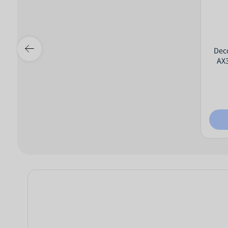
Deco X5
AX3