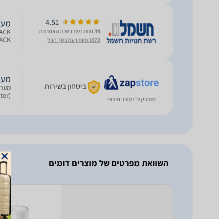
4.51
מערכת MESH ‏ k TP-Link
39 חוות דעת בשנה האחרונה
PACK
1078 חוות דעת בסך הכל
מערכת MESH ‏ k TP-Link
ביטחון בשירות
(Router) או נקודת גישה (Access Point) התקנה וניהול באמצעות אפליקציית Deco
מסופק ע״י מוכר חיצוני
השוואת מפרטים של מוצרים דומים