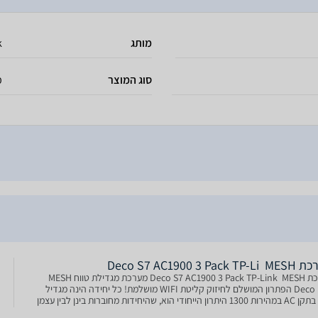
מותג
k
סוג המוצר
מ
Deco S7 AC1900 3 Pack T
מערכת MESH ‏ Deco S7 AC1900 3 Pack TP-Link מערכת מגדילת טווח MESH ‏
Deco M5 i הפתרון המושלם לחיזוק קליטת WIFI מושלמת! כל יחידה הינה מגדיל
טווח בתקן AC במהירות 1300 היתרון הייחודי הוא, שהיחידות מחוברות בינן לבין עצמן
M ובכך מתאפשרת תקשורת אל