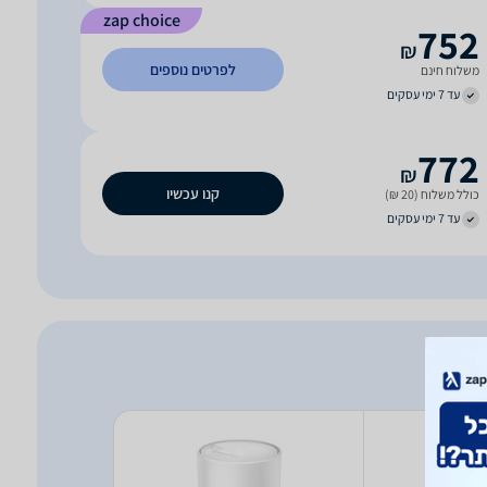
zap choice
752
₪
לפרטים נוספים
משלוח חינם
עד 7 ימי עסקים
772
₪
קנו עכשיו
כולל משלוח (20 ₪)
עד 7 ימי עסקים