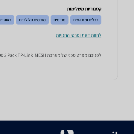
קטגוריות משלימות
כבלים ומתאמים
מודמים
מודמים סלולריים
ראוטרים
לחוות דעת ופרטי החנויות
לפניכם מפרט טכני של מערכת MESH ‏ Deco S7 AC1900 3 Pack TP-Link. כל הנתונים שחייבים לדעת כדי לבחור נכון! זאפ השוואת מחירים מציגים לכם את כל המידע שעוזר לכם להשוות.