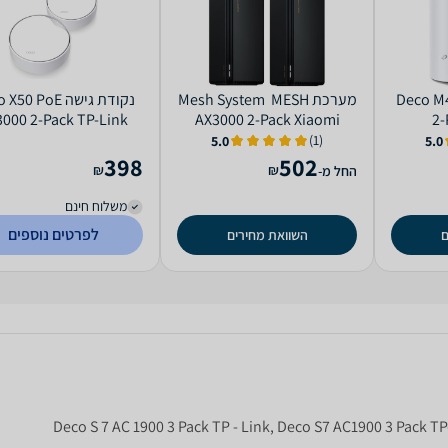
ME ‏ Deco M4 Kit
מערכת MESH ‏ Mesh System
‏נקודת גישה 0 PoE
000 2-Pack TP-Link
AX3000 2-Pack Xiaomi
2-
(1)
5.0
5.0
398
502
₪
₪
החל מ-
משלוח חינם
לפרטים נוספים
ם
השוואת מחירים