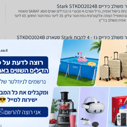
משולב כיריים Stark STKDO2024B
9 תכניות בישול ואפיה, גריל וטורבו 4 מבערי גז בגדלים שונים מסוג SABAF משטח
כיריים מאמייל הצתה אלקטרונית נפח תנור עליון: 35 ליטר נפח תנור תחתון: 65 ליטר
 אפיה משולב בד''ץ
תנור משולב כיריים גז - 4 להבות Stark סטארק STKDO2024B
ר
9 תוכניות בישול ואפיה, כולל גריל טורבו אישור כשרות בד''צ 4 מבערי גז בגדלים
שונים מסוג SABAF משטח כיריים מאמייל הצתה אלקטרונית 2 רשתות ותבנית הספק:
תנור דו תאי משולב כיריים גז 4 להבות Stark סטארק
STKDO2 שחור
מי: ללא רוחב: 60 ס''מ גימור: שחור