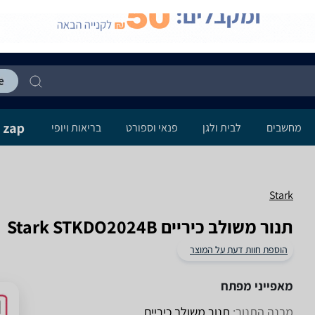
מחשבים
לבית ולגן
פנאי וספורט
בריאות ויופי
Stark
‏תנור משולב כיריים Stark STKDO2024B
הוספת חוות דעת על המוצר
מאפייני מפתח
מבנה התנור:
תנור משולב כיריים