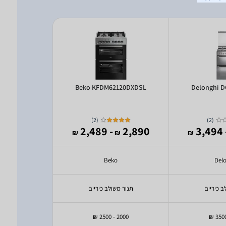
120DXDSL
Beko KFDM62120DXDSL
Delonghi 
)
2
(
)
2
(
1,999
- 2,489
2,890
- 3
₪
₪
₪
₪
o
Beko
Del
ב כיריים
תנור משולב כיריים
תנור מש
1000 - 1500 ,1500 - 2000 ₪
2000 - 2500 ₪