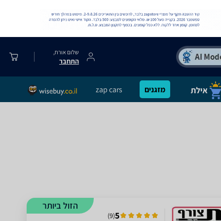
שלום אורח,
התחבר
מזגנים
zap cars
הזול ביותר
5
)
9
(