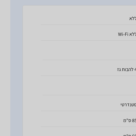
לא
לא Wi-Fi
בות גז
טנדרטי
 ס"מ