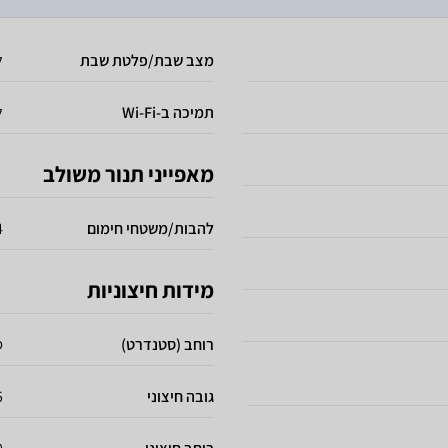
מצב שבת/פלטת שבת
ל
תמיכה ב-Wi-Fi
ל
מאפייני תנור משולב
להבות/משטחי חימום
4 לה
מידות חיצוניות
רוחב (סטנדרט)
ס
גובה חיצוני
85