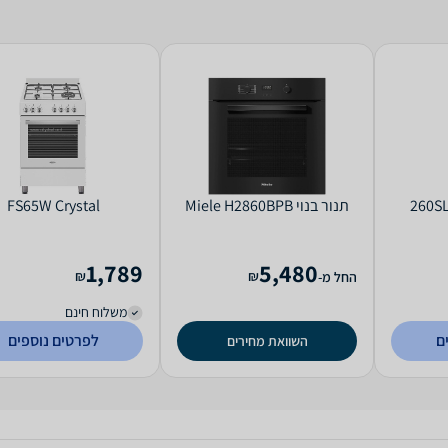
26
‏תנור בנוי Miele H2860BPB
FS65W Crystal
1,789
5,480
₪
₪
החל מ-
משלוח חינם
ם
לפרטים נוספים
השוואת מחירים