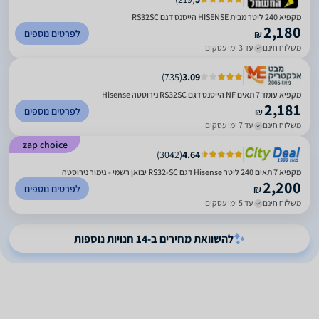
מקפיא 240 ליטר מבית HISENSE הייסנס דגם RS32SC
2,180
לפרטים נוספים
₪
משלוח חינם
עד 3 ימי עסקים
)
735
(
3.09
מקפיא עומד 7 תאים NF הייסנס דגם RS32SC נירוסטה Hisense
2,181
לפרטים נוספים
₪
משלוח חינם
עד 7 ימי עסקים
zap choice
)
3042
(
4.64
מקפיא 7 תאים 240 ליטר Hisense דגם RS32-SC יבואן רשמי - גימור נירוסטה
2,200
לפרטים נוספים
₪
משלוח חינם
עד 5 ימי עסקים
להשוואת מחירים ב-14 חנויות נוספות