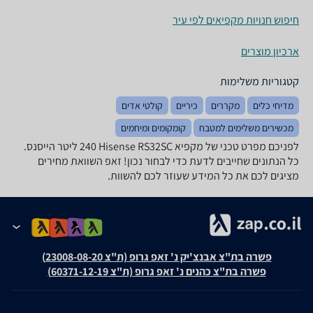
חיפוש חנויות מקפיאים לפי עיר
ארכיון מוצרים
קטגוריות משלימות
מדיחי כלים
מקררים
כיריים
קולטי אדים
מכשירים משלימים למטבח
קומקומים ומיחמים
לפניכם מפרט טכני של מקפיא Hisense RS32SC ‏240 ‏ליטר הייסנס.
כל הנתונים שחייבים לדעת כדי לבחור נכון! זאפ השוואת מחירים
מציגים לכם את כל המידע שעוזר לכם להשוות.
פשרה בת"צ אבנצ'יק נ' זאפ גרופ (ת"צ 23008-08-20)
פשרה בת"צ כהנים נ' זאפ גרופ (ת"צ 60371-12-19)