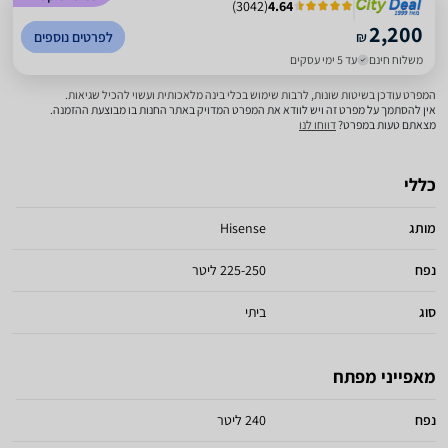
)
3042
(
4.64
2,200
₪
לפרטים נוספים
משלוח חינם
עד 5 ימי עסקים
המפרט עודכן בשיטות שונות, לרבות שימוש בכלי בינה מלאכותית ועשוי להכיל שגיאות.
אין להסתמך על מפרט זה ויש לוודא את המפרט המדויק באתר החנות בו מבוצעת ההזמנה.
מצאתם טעות במפרט?
דווחו לנו
כללי
מותג
Hisense
נפח
225-250 ליטר
סוג
ביתי
מאפייני מפתח
נפח
240 ליטר