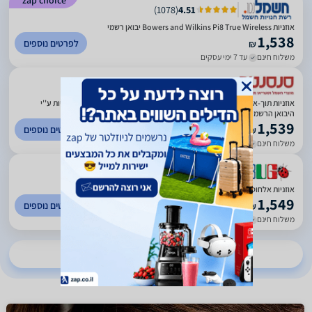
zap choice
)
1078
(
4.51
אוזניות Bowers and Wilkins Pi8 True Wireless יבואן רשמי
1,538
לפרטים נוספים
₪
משלוח חינם
עד 7 ימי עסקים
)
424
(
5
אוזניות תוך-אוזן אלחוטיות Bowers & Wilkins Pi8 True Wireless שנה אחריות ע''י
היבואן הרשמי
1,539
לפרטים נוספים
₪
משלוח חינם
עד 7 ימי עסקים
)
658
(
2.59
אוזניות אלחוטיות Pi8 TWS earbuds בי אנד דאבליו - B&W B&W ירוק
1,549
לפרטים נוספים
₪
משלוח חינם
עד 6 ימי עסקים
להשוואת מחירים ב-16 חנויות נוספות