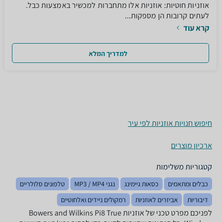
אוזניות חוטיות: אוזניות אלו מתחברות למכשיר באמצעות כבל.
לעתים קרובות הן מספקות...
קרא עוד
למדריך המלא
חיפוש חנויות אוזניות לפי עיר
ארכיון מוצרים
קטגוריות משלימות
כבלים ומתאמים
כסאות גיימינג
נגני MP3 / MP4
טלפונים סלולריים
דיבוריות
אביזרים לאוזניות
רמקולים ניידים ואלחוטיים
לפניכם מפרט טכני של אוזניות Bowers and Wilkins Pi8 True