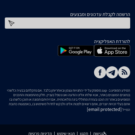
הרשמה לקבלת עדכונים ומבצעים
כתובת דוא''ל
להורדת האפליקציה
המידע המופיע ב- zap מסופק על ידי החנויות עצמן ובאחריותן בלבד. אם נתקלתם בבעיה כלשהי
בנתונים המוצגים באתר, אנא שלחו אלינו הודעה ואנו נטפל בעניין. חלק מהתמונות והתכנים
המופיעים באתר זה הוכנו בעזרת מחוללי בינה מלאכותית. אם זיהיתם תמונה או תוכן כלשהו בו
אתם בעלי זכויות יוצרים, אתם רשאים לפנות אלינו ולבקש לחדול משימוש בו, באמצעות כתובת
[email protected]
המייל
נגישות
תקנון
תנאי שימוש
מדיניות פרטיות