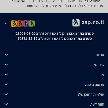
Wireless. כל הנתונים שחייבים לדעת כדי לבחור נכון! זאפ השוואת
מחירים מציגים לכם את כל המידע שעוזר לכם להשוות.
פשרה בת"צ אבנצ'יק נ' זאפ גרופ (ת"צ 23008-08-20)
פשרה בת"צ כהנים נ' זאפ גרופ (ת"צ 60371-12-19)
אודות
שימושי
עזרה
פרסום ב-zap
עולמות התוכן שלנו
חוות דעת