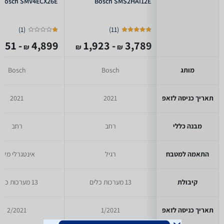
Bosch SMV4ECX26E
Bosch SMS2HAI12E
)
1
(
)
11
(
- 2,251
4,899
- 1,923
3,789
₪
₪
₪
מותג
Bosch
Bosch
תאריך כניסה לזאפ
2021
2021
מבנה כללי
רחב
רחב
התאמה למטבח
רגיל
אינטגרלי מלא
קיבולת
13 מערכות כלים
13 מערכות כלים
תאריך כניסה לזאפ
1/2021
2/2021