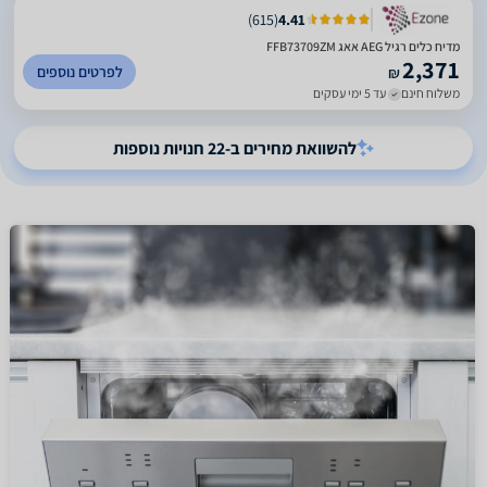
)
615
(
4.41
מדיח כלים רגיל AEG אאג FFB73709ZM
2,371
לפרטים נוספים
₪
משלוח חינם
עד 5 ימי עסקים
להשוואת מחירים ב-22 חנויות נוספות