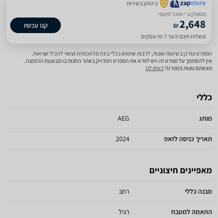
ביטחון בשירות
מסופק ע״י מוכר חיצוני
2,648
₪
קנו עכשיו
משלוח חינם
עד 7 ימי עסקים
המפרט עודכן בשיטות שונות, לרבות שימוש בכלי בינה מלאכותית ועשוי להכיל שגיאות.
אין להסתמך על מפרט זה ויש לוודא את המפרט המדויק באתר החנות בו מבוצעת ההזמנה.
מצאתם טעות במפרט?
דווחו לנו
כללי
מותג
AEG
תאריך כניסה לזאפ
2024
מאפיינים חיצוניים
מבנה כללי
רחב
התאמה למטבח
רגיל