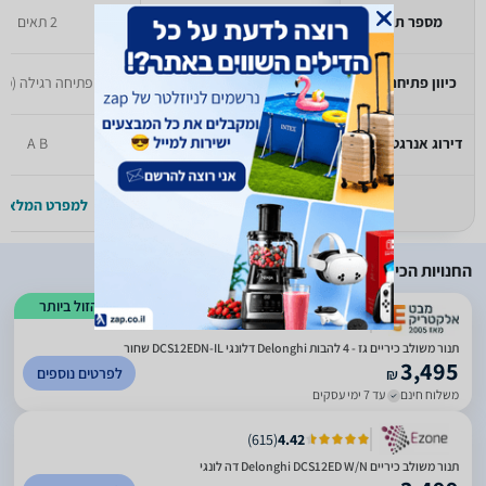
מספר תאים
1 תאים
2 תאים
כיוון פתיחת דלת
פתיחה רגילה (מטה)
פתיחה רגילה (מט
דירוג אנרגטי קודם
לא זמין
A B
למפרט המלא >>
למפרט המלא >
החנויות הכי זולות
הזול ביותר
)
735
(
3.09
תנור משולב כיריים גז - 4 להבות Delonghi דלונגי DCS12EDN-IL שחור
3,495
לפרטים נוספים
₪
משלוח חינם
עד 7 ימי עסקים
)
615
(
4.42
תנור משולב כיריים Delonghi DCS12ED W/N דה לונגי