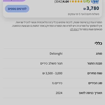
)
3042
(
4.64
3,780
₪
לפרטים נוספים
משלוח חינם
עד 5 ימי עסקים
המפרט עודכן בשיטות שונות, לרבות שימוש בכלי בינה מלאכותית ועשוי להכיל שגיאות.
אין להסתמך על מפרט זה ויש לוודא את המפרט המדויק באתר החנות בו מבוצעת ההזמנה.
מצאתם טעות במפרט?
דווחו לנו
כללי
מותג
Delonghi
מבנה התנור
תנור משולב כיריים
טווח מחירים
3,000 - 3,500 ₪
סוג הכיריים
כיריים גז
תאריך כניסה לזאפ
2024