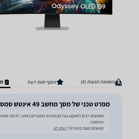
השוואת הצעות (4)
מפ
הוסף חוות דעת
מפרט טכני של מסך מחשב ‏49 ‏אינטש סמסונג Odyssey G9 S49CG954SU
ההזמנה.
מצאתם טעות במפרט?
דווחו לנו