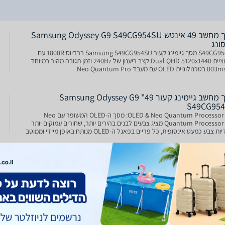
מסך מחשב ‏49 ‏אינטש Samsung Odyssey G9 S49CG954SU
ונג
S49CG954SU מסך גיימינג קעור Samsung S49CG954SU ברדיוס 1800R עם
רזולוציית Dual QHD 5120x1440 קצב ריענון של 240Hz וזמן תגובה מהיר במיוחד
מסך מחשב גיימינג קעור 49" Samsung Odyssey G9
S49CG95
OLED & Neo Quantum Processor Pro: מסך ה-OLED המשופר עם Neo
Quantum Processor Pro מציג צבעים לבנים בהירים יותר, שחורים עמוקים יותר
וניגודיות צבע כמעט אינסופית, כל פריים בפאנל ה-OLED מנותח באופן מיידי וממוטב
מלית 49 אינץ' QHD כפול: מסך 49 אינץ'
מסך מחשב גיימינג קעור 49" Samsung דגם Odyssey G9
S49CG95
Odyssey G9 S49CG9
מסך גיימינג קעור Samsung 49" DQHD 240Hz 0.03ms OLED