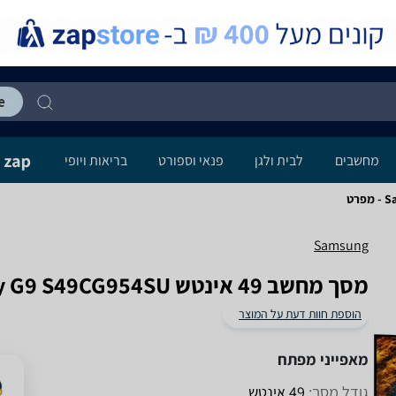
מחשבים
לבית ולגן
פנאי וספורט
בריאות ויופי
רט
Samsung
מסך מחשב ‏49 ‏אינטש Samsung Odyssey G9 S49CG954SU סמסונג
הוספת חוות דעת על המוצר
מאפייני מפתח
גודל מסך:
49 אינטש