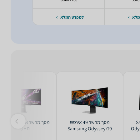
מלא
למפרט המלא
למפרט 
Sam
מסך מחשב ‏49 ‏אינטש
מסך מחשב  45GX900A-B
WQHD
Samsung Odyssey G9
Ody
S49CG954EM 4K