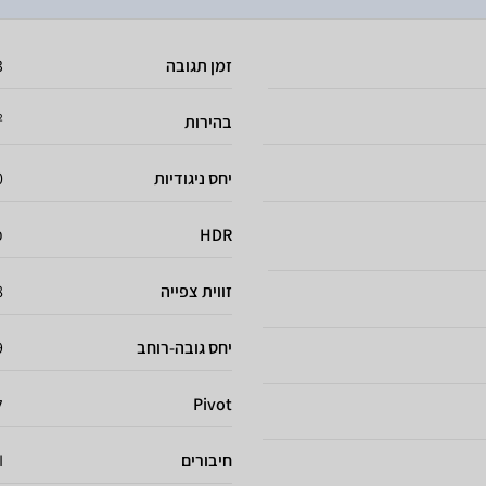
זמן תגובה
03
בהירות
²
יחס ניגודיות
0
HDR
כ
זווית צפייה
8
יחס גובה-רוחב
9
Pivot
ל
חיבורים
I