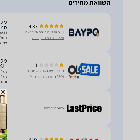
השוואת מחירים
4.87
סמס
91 חוות דעת בשנה האחרונה
338 חוות דעת בסך הכל
של 003ms בטכנולוגיית OLED עם מעבד Neo Quantum Pro
1
4SU
3 חוות דעת בשנה האחרונה
2594 חוות דעת בסך הכל
לאיכות מקסי
4SU
כתוב חוות דעת
54SU
3.93