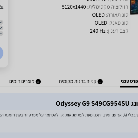
רזולוציה מקסימלית:
5120x1440
Po
סוג תאורה:
OLED
סוג פאנל:
OLED
קצב רענון:
Hz‏ 240
רט טכני
קנייה בחנות מקומית
מוצרים דומים
מאמצים רבים הושקעו בעדכון מפרטי המוצרים באתר, לרבות שימוש בכלי AI, אך עם זאת, ייתכנו מעת לעת שגיאות. אין 