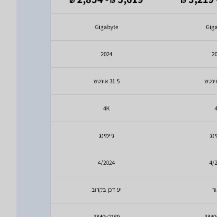
₪
₪
₪
₪
yte
Gigabyte
Gig
4
2024
2
31.5 אינטש
49 אינטש
4K
ינג
גיימינג
גי
24
4/2024
4/
ר
יעודכן בקרוב
ק
440
3840x2160
3840