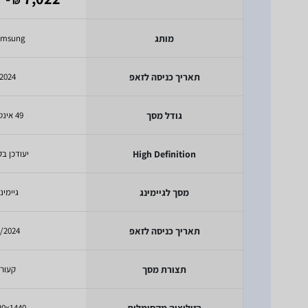
₪
מותג
amsung
תאריך כניסה לזאפ
2024
גודל מסך
49 אינטש
High Definition
יעודכן בק
מסך לגיימינג
גיימינ
תאריך כניסה לזאפ
/2024
תצורת מסך
קעור
רזולוציה מקסימלית
20x1440