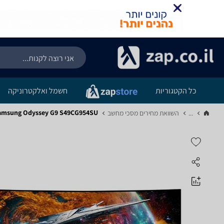
כל הקטגוריות
חשמל ואלקטרוניקה
Samsung Odyssey G9 S49CG954SU - מפ
...
השוואת מחירים מסכי מחשב‏