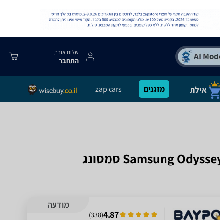
שלום אורח,
התחבר
מזגנים
zap cars
מודעה
4.87
)
338
(