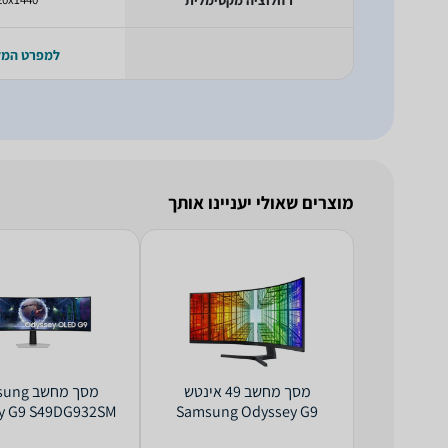
למפרט המ
מוצרים שאולי יעניינו אותך
מסך מחשב ‏49 ‏אינטש
מסך מחשב
y G9 S49DG932SM
Samsung Odyssey G9
WQHD
S49CG934SP WQHD