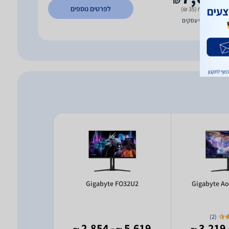
₪
לפרטים נוספים
כולל משלוח (35 ₪)
עד 5 ימי עסקים
RUS CO49DQ
Gigabyte FO32U2
Gigabyte A
)
2
(
3,912
- 2,854
5,619
- 3,