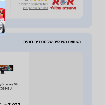
4SU
29 חוות דעת בשנה האחרונה
1297 חוות דעת בסך הכל
מובני
השוואת מפרטים של מוצרים דומים
 Odyssey G9
CG954SU
- 6,987
7,022