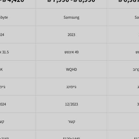
₪
₪
₪
₪
abyte
Samsung
S
024
2023
49 אינטש
31.5 אינטש
רוב
WQHD
4K
ג
גיימינג
גיימ
2024
12/2023
3
קעור
קעו
x2160
5120x1440
51