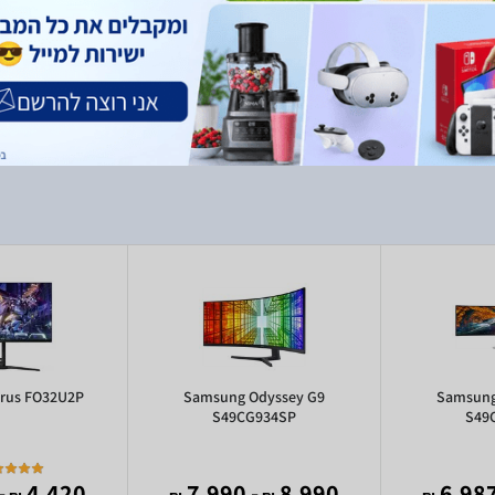
1800R S49CG95
יצרן: Samsung, סוג מוצר: מסך מחשב, גודל מסך:49", רזולוציה: (Dual QHD
(5120x1440, זמן תגובה: 0.03ms, סוג פאנל: OLED, רמקולים מובנים: כולל, מצלמה
ת: ללא, מיקרופון: ללא
orus FO32U2P
Samsung Odyssey G9
Samsung
S49CG934SP
S49
219
4,420
- 7,990
8,990