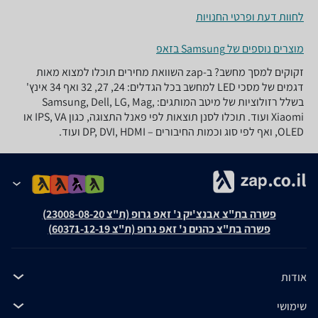
לחוות דעת ופרטי החנויות
מוצרים נוספים של Samsung בזאפ
זקוקים למסך מחשב? ב-zap השוואת מחירים תוכלו למצוא מאות
דגמים של מסכי LED למחשב בכל הגדלים: 24, 27, 32 ואף 34 אינץ'
בשלל רזולוציות של מיטב המותגים: Samsung, Dell, LG, Mag,
Xiaomi ועוד. תוכלו לסנן תוצאות לפי פאנל התצוגה, כגון IPS, VA או
OLED, ואף לפי סוג וכמות החיבורים – DP, DVI, HDMI ועוד.
פשרה בת"צ אבנצ'יק נ' זאפ גרופ (ת"צ 23008-08-20)
פשרה בת"צ כהנים נ' זאפ גרופ (ת"צ 60371-12-19)
אודות
שימושי