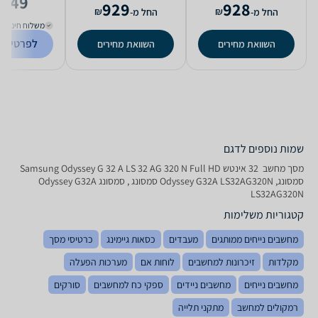
,149
929
928
₪
₪
החל מ-
החל מ-
משלוח חינם
לפרטים נ
השוואת מחירים
השוואת מחירים
שמות נוספים לדגם
מסך מחשב ‏ 32 ‏אינטש Samsung Odyssey G 32 A LS 32 AG 320 N Full HD
סמסונג, Odyssey G32A LS32AG320N סמסונג , סמסונג Odyssey G32A
LS32AG320N
קטגוריות משלימות
מחשבים נייחים ממותגים
מעבדים
כסאות גיימינג
כרטיסי מסך
מקלדות
זיכרונות למחשבים
לוחות אם
מערכות הפעלה
מחשבים נייחים
מחשבים ניידים
ספקי כח למחשבים
סורקים
רמקולים למחשב
מתקני תלייה