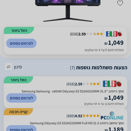
הזול ביותר
)
658
(
2.59
1,049
₪
לפרטים נוספים
משלוח חינם
עד 4 ימי עסקים
סינון
הצעות משתלמות נוספות
(7)
הזול ביותר
)
658
(
2.59
מסך גיימינג "31.5 Odyssey G3 S32AG320NM סמסונג - Samsung Samsung
1,049
לפרטים נוספים
₪
משלוח חינם
עד 4 ימי עסקים
קנייה חכמה
)
889
(
4.92
מסך מחשב גיימינג 31.5 Samsung Odyssey G3 S32AG320NM Full HD
1,189
לפרטים נוספים
₪