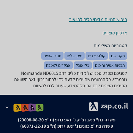
חיפוש חנויות מדיחי כלים לפי עיר
ארכיון מוצרים
קטגוריות משלימות
מקפיאים
קולטי אדים
מיקרוגלים
תנורי אפייה
תבניות אפיה וחימום
כלי אוכל
אביזרים למטבח
לפניכם מפרט טכני של מדיח כלים ‏רחב Normande ND6015
נורמנדי. כל הנתונים שחייבים לדעת כדי לבחור נכון! זאפ השוואת
מחירים מציגים לכם את כל המידע שעוזר לכם להשוות.
פשרה בת"צ אבנצ'יק נ' זאפ גרופ (ת"צ 23008-08-20)
פשרה בת"צ כהנים נ' זאפ גרופ (ת"צ 60371-12-19)