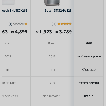
Bosch SMV4ECX26E
Bosch SMS2HAI12E
)
1
(
)
11
(
- 2,263
4,899
- 1,923
3,789
₪
₪
₪
מותג
Bosch
Bosch
תאריך כניסה לזאפ
2021
2021
מבנה כללי
רחב
רחב
התאמה למטבח
רגיל
אינטגרלי מלא
קיבולת
13 מערכות כלים
13 מערכות כלים