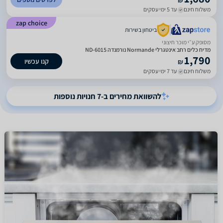
₪
משלוח חינם
עד 5 ימי עסקים
zap choice
ביטחון בשירות
מסופק ע״י מוכר חיצוני
מדיח כלים רחב אינטגרלי Normande נורמנדה ND-6015
1,790
קנו עכשיו
₪
משלוח חינם
עד 7 ימי עסקים
להשוואת מחירים ב-7 חנויות נוספות