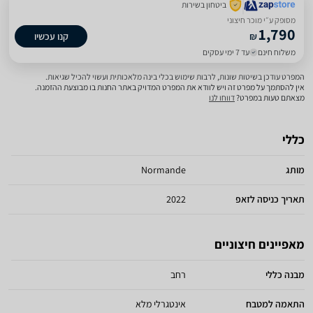
ביטחון בשירות
מסופק ע״י מוכר חיצוני
1,790
₪
קנו עכשיו
משלוח חינם
עד 7 ימי עסקים
המפרט עודכן בשיטות שונות, לרבות שימוש בכלי בינה מלאכותית ועשוי להכיל שגיאות.
אין להסתמך על מפרט זה ויש לוודא את המפרט המדויק באתר החנות בו מבוצעת ההזמנה.
מצאתם טעות במפרט?
דווחו לנו
כללי
מותג
Normande
תאריך כניסה לזאפ
2022
מאפיינים חיצוניים
מבנה כללי
רחב
התאמה למטבח
אינטגרלי מלא