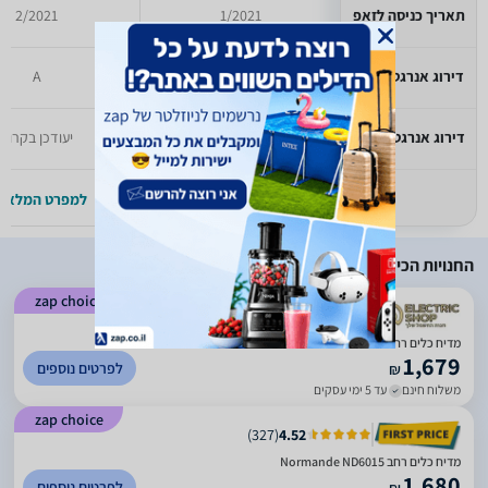
תאריך כניסה לזאפ
1/2021
2/2021
דירוג אנרגטי קודם
A
A
דירוג אנרגטי אירופאי
יעודכן בקרוב
יעודכן בקרוב
למפרט המלא >>
למפרט המלא >
החנויות הכי זולות
zap choice
)
481
(
4.9
מדיח כלים רחב אינטגרלי Normande נורמנדה ND-6015
1,679
לפרטים נוספים
₪
משלוח חינם
עד 5 ימי עסקים
zap choice
)
327
(
4.52
מדיח כלים ‏רחב Normande ND6015
1,680
לפרטים נוספים