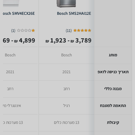
Bosch SMV4ECX26E
Bosch SMS2HAI12E
)
1
(
)
11
(
- 2,269
4,899
- 1,923
3,789
₪
₪
₪
מותג
Bosch
Bosch
תאריך כניסה לזאפ
2021
2021
מבנה כללי
רחב
רחב
התאמה למטבח
רגיל
אינטגרלי מלא
קיבולת
13 מערכות כלים
13 מערכות כלים