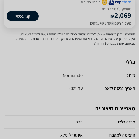
ביטחון בשירות
מסופק ע״י מוכר חיצוני
2,069
₪
קנו עכשיו
משלוח חינם
עד 5 ימי עסקים
המפרט עודכן בשיטות שונות, לרבות שימוש בכלי בינה מלאכותית ועשוי להכיל שגיאות.
אין להסתמך על מפרט זה ויש לוודא את המפרט המדויק באתר החנות בו מבוצעת ההזמנה.
מצאתם טעות במפרט?
דווחו לנו
כללי
מותג
Normande
תאריך כניסה לזאפ
עד 2021
מאפיינים חיצוניים
מבנה כללי
רחב
התאמה למטבח
אינטגרלי מלא