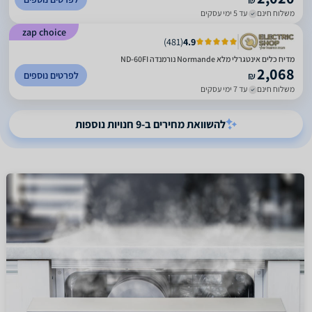
₪
משלוח חינם
עד 5 ימי עסקים
zap choice
)
481
(
4.9
מדיח כלים אינטגרלי מלא Normande נורמנדה ND-60FI
2,068
לפרטים נוספים
₪
משלוח חינם
עד 7 ימי עסקים
להשוואת מחירים ב-9 חנויות נוספות