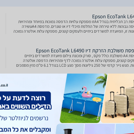
Epson EcoTank L6
מדפסת רב תכליתית בגודל A4זו מספקת עלויות הדפסה נמוכות במיוחד ומהירויות
הדפסה גבוהות ללא טירחה של החלפת מיכלי דיו או טונרים. מדפסת A4עשירה
נות זו, המיועדת למשרדים ביתיים ולעסקים קטנים, מספקת עלות אולטרה נמוכה
ומהירויות הדפסה אולטרה גבוהות. הודות ל
 משולבת הזרקת דיו Epson EcoTank L6490
מדפסת A4 משולבת כולל פקס , סורק ומכונת צילום מיועדת למשרדים ביתיים
קים קטנים, מספקת עלות אולטרה נמוכה לדף ומהירויות הדפסה אולטרה
גבוהות. מגש נייר קדמי של 250 גיליונות מסך מגע LCD בגודל 6.1 ס"מ מזין מסמכים
ים מסופק עם דיו שמספיק ל עד 1
 משולבת הזרקת דיו Epson EcoTank L6490
רוכשי מדפסת Epson EcoTank במסגרת מבצע Back to School יקבלו עד 3
שיעורי העשרה במגוון שפות במתנה. בתוקף עד 30.9 בהרשמה בקישור: מדפסת רב
תכליתית בגודל A4 זו מספקת עלויות הדפסה נמוכות במיוחד ומהירויות הדפסה
ות ללא טירחה של החלפת מיכלי דיו או טונרים!!!
 הזרקת דיו ‏משולבת Epson EcoTank L6490 | אפסון