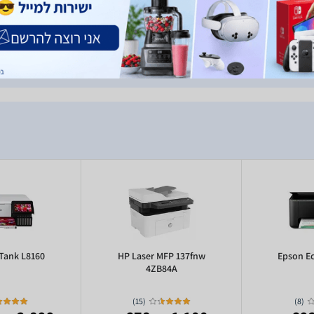
Tank L8160
HP Laser MFP 137fnw
Epson E
4ZB84A
)
15
(
)
8
(