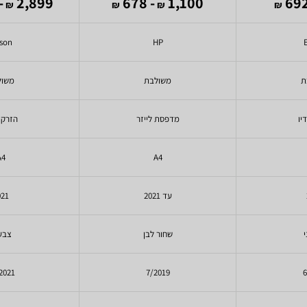
,890
2,899
- 678
1,100
₪
₪
₪
₪
son
HP
ת
משולבת
משול
יו
מדפסת לייזר
הזרקת
A4
A4
עד 2021
021
שחור לבן
צבעו
2021
7/2019
6