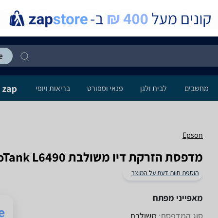
מחשבים
לבית ולגן
פנאי וספורט
בריאות ויופי
Epson
‏מדפסת הזרקת דיו ‏משולבת Epson EcoTank L6490 אפסון
הוספת חוות דעת על המוצר
מאפייני מפתח
סוג המדפסת:
משולבת