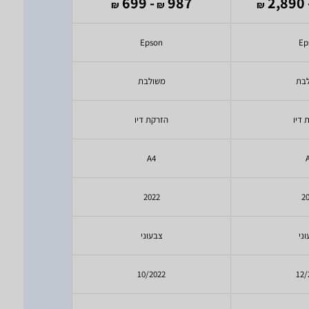
2,480
- 699
987
- 2
₪
₪
₪
₪
on
Epson
Ep
בת
משולבת
מש
 דיו
הזרקת דיו
הזר
A4
2
2022
2
ני
צבעוני
צב
22
10/2022
12/