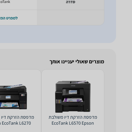
סדרה
coTank
למפרט המ
מוצרים שאולי יעניינו אותך
‏מדפסת הזרקת דיו ‏משולבת
‏
 EcoTank L6270
EcoTank L6570‎ Epson