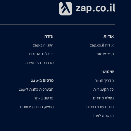
אודות
עזרה
אודות zap.co.il
הקנייה ב-zap
תנאי שימוש
ביטולים והחזרות
מרכז מידע ותמיכה
שימושי
פרסום ב-zap
מדריך חנויות
כל הקטגוריות
הצטרפות כחנות ל-zap
נפילת מחירים
פרסום באתר
חוות דעת מדפסות
ממשק חנויות / יבואנים
הרשמה לאתר