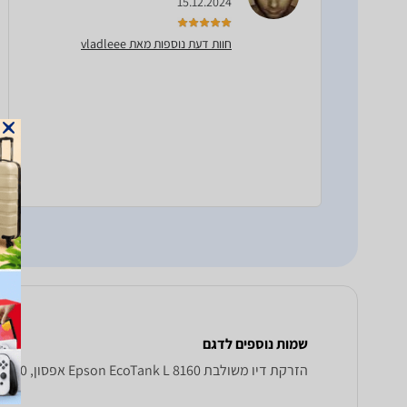
15.12.2024
חוות דעת נוספות מאת vladleee
שמות נוספים לדגם
‏הזרקת דיו ‏משולבת Epson EcoTank L 8160 אפסון, EcoTank L8160 אפסון , אפסון EcoTank L8160