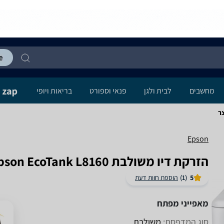
מחשבים
לבית ולגן
פנאי וספורט
בריאות ויופי
Epson
‏הזרקת דיו ‏משולבת Epson EcoTank L8160 אפסון
5
(1)
הוספת חוות דעת
מאפייני מפתח
סוג המדפסת:
משולבת