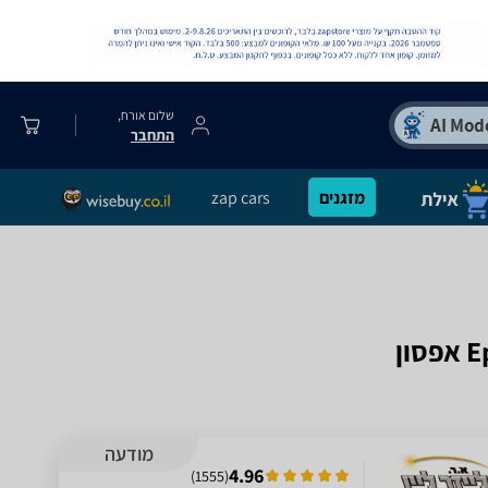
שלום אורח,
התחבר
מזגנים
zap cars
מודעה
4.96
)
1555
(