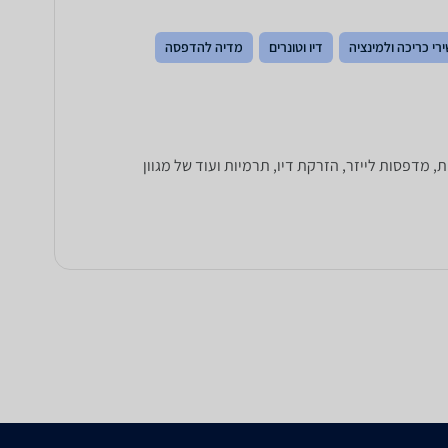
רי כריכה ולמינציה
דיו וטונרים
מדיה להדפסה
ם תוכלו למצוא מאות דגמים של מדפסות: מדפסות משולבות All in One, מדפסות רגילות, מדפסות לייזר, הזרקת דיו, תרמיות ועוד של מגוון