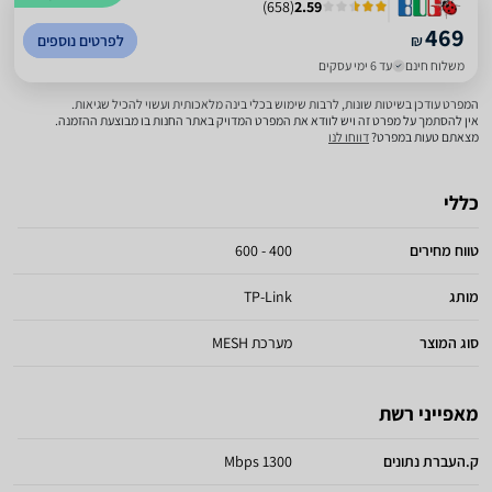
)
658
(
2.59
469
₪
לפרטים נוספים
משלוח חינם
עד 6 ימי עסקים
המפרט עודכן בשיטות שונות, לרבות שימוש בכלי בינה מלאכותית ועשוי להכיל שגיאות.
אין להסתמך על מפרט זה ויש לוודא את המפרט המדויק באתר החנות בו מבוצעת ההזמנה.
מצאתם טעות במפרט?
דווחו לנו
כללי
טווח מחירים
400 - 600
מותג
TP-Link
סוג המוצר
מערכת MESH
מאפייני רשת
ק.העברת נתונים
1300 Mbps