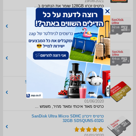
19/08/2021
כרטיס זכרון 128GB שומר את הנתונים ב...
כרטיס זיכרון SanDisk SDSQUNB-032G
13/08/2020
קניתי כמה כאלה בכל מיני הזדמנויות ו...
כרטיס זיכרון SanDisk Ultra Micro SDHC
64GB SDSQUNS-064G
27/07/2020
כרטיס שעובד טוב לפי איך שהספקתי להש...
כרטיס זיכרון SanDisk Extreme Micro SDXC
128GB SDSQXA1-128G
01/06/2020
כרטיס מאוד איכותי ומאוד מהיר, משמש ...
כרטיס זיכרון SanDisk Ultra Micro SDHC
32GB SDSQUNS-032G
01/01/2020