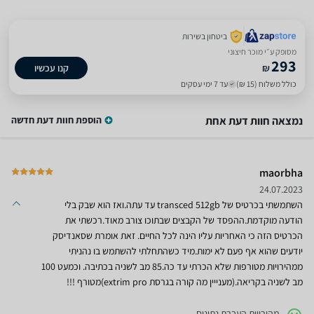
ביטחון בשירות
מסופק ע״י מוכר חיצוני
293
₪
קנו עכשיו
כולל משלוח (15 ₪)
עד 7 ימי עסקים
נמצאה חוות דעת אחת
הוספת חוות דעת חדשה
maorbha
24.07.2023
השתמשתי בכרטיס של transced 512gb עד עתה.ואז הוא שבק בלי
הודעה מוקדמת.ההפסד של הקבצים שבתוכו צורב מאוד.רכשתי את
הכרטיס הזה כי האחריות עליו הינה לכל החיים. זאת אומרת שסאנדיסק
יודעים שהוא אף פעם לא ימות.מיד כשהתחלתי להשתמש בו נהניתי
ממהירויות מטורפות שלא הכרתי עד כה.85 מב לשניה בכתיבה. וכמעט 100
מב לשניה בקריאה.(מענייין מה קורה בגרסת extrim pro)מטורף !!!
מהירויות העברת נתונים.