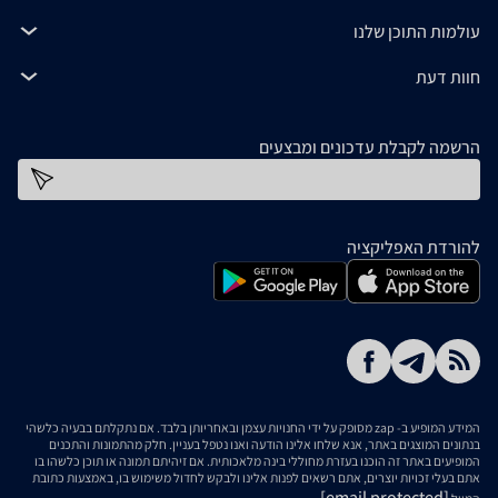
עולמות התוכן שלנו
חוות דעת
הרשמה לקבלת עדכונים ומבצעים
כתובת דוא''ל
להורדת האפליקציה
המידע המופיע ב- zap מסופק על ידי החנויות עצמן ובאחריותן בלבד. אם נתקלתם בבעיה כלשהי
בנתונים המוצגים באתר, אנא שלחו אלינו הודעה ואנו נטפל בעניין. חלק מהתמונות והתכנים
המופיעים באתר זה הוכנו בעזרת מחוללי בינה מלאכותית. אם זיהיתם תמונה או תוכן כלשהו בו
אתם בעלי זכויות יוצרים, אתם רשאים לפנות אלינו ולבקש לחדול משימוש בו, באמצעות כתובת
[email protected]