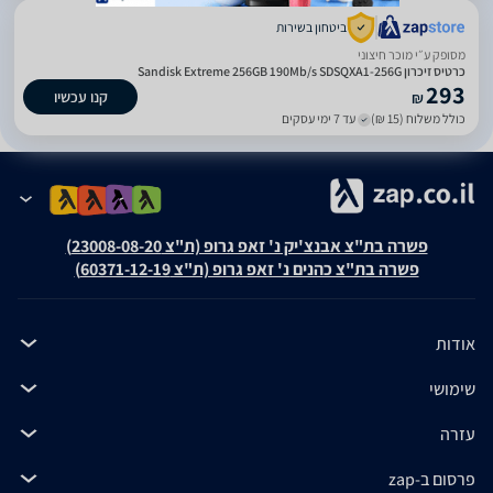
ביטחון בשירות
מסופק ע״י מוכר חיצוני
כרטיס זיכרון Sandisk Extreme 256GB 190Mb/s SDSQXA1-256G
293
קנו עכשיו
₪
כולל משלוח (15 ₪)
עד 7 ימי עסקים
פשרה בת"צ אבנצ'יק נ' זאפ גרופ (ת"צ 23008-08-20)
פשרה בת"צ כהנים נ' זאפ גרופ (ת"צ 60371-12-19)
אודות
שימושי
עזרה
פרסום ב-zap