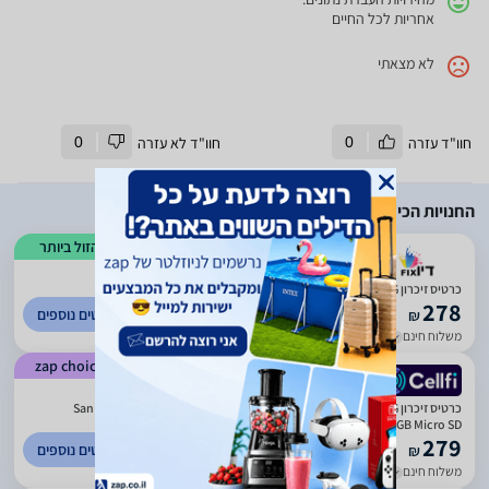
אחריות לכל החיים
לא מצאתי
חוו"ד עזרה
0
חוו"ד לא עזרה
0
החנויות הכי זולות
הזול ביותר
)
2932
(
2.91
כרטיס זיכרון Sandisk Extreme 256GB 190Mb/s SDSQXA1-256G
278
לפרטים נוספים
₪
משלוח חינם
עד 5 ימי עסקים
zap choice
)
1268
(
4.87
כרטיס זיכרון SanDisk Extreme Extreme Micro SDXC 256GB SDSQXA1-256G
256GB Micro SD סנדיסק
279
לפרטים נוספים
₪
משלוח חינם
עד 7 ימי עסקים