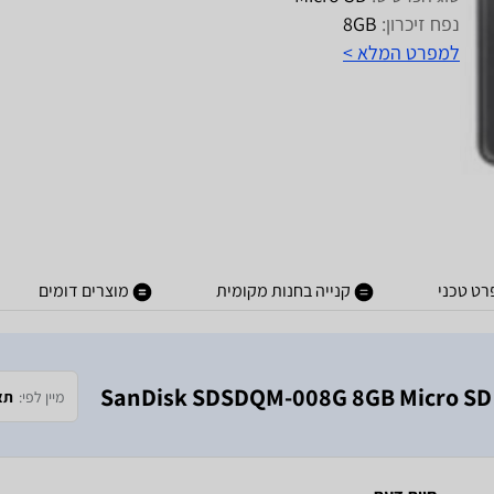
נפח זיכרון:
8GB
למפרט המלא >
ט טכני
קנייה בחנות מקומית
מוצרים דומים
נמצאו 12 חוות דעת על מוצר כרטיס זיכרון SanDisk SDSDQM-008G 8GB Micro SD
מיין לפי:
תא