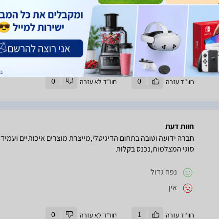
מזיופים.
זיכרון במהירות גובהה - CLASS4 - מספיק למרבית הצרכים ומספק מענה למשתשמש ממווצע
לא מצאתי - הכרטיס עושה את מה שצריך לעשות וביעילות
חוו"ד עזרה
0
חוו"ד לא עזרה
0
חוות דעת
חברה ידועה וטובה בתחום הדיגיטלי,מייצרת מוצרים איכותיים ועמי
סוגי המצלמות,נכנס בקלות
נפח גדול
אין
חוו"ד עזרה
1
חוו"ד לא עזרה
0