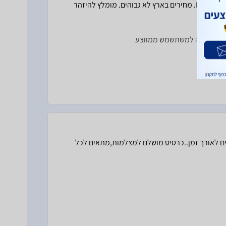
הכרטיס מחברה מעולה, חלוצה בתחומה ובעלת שם עולמי בייצור רכיבי FLASH. מחירים בארץ לא גבוהים. מומלץ להיזהר
דים לאורך זמן..כרטיס מושלם למצלמות,מתאים לכל