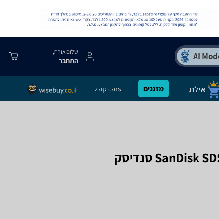
שלום אורח,
התחבר
מזגנים
zap cars