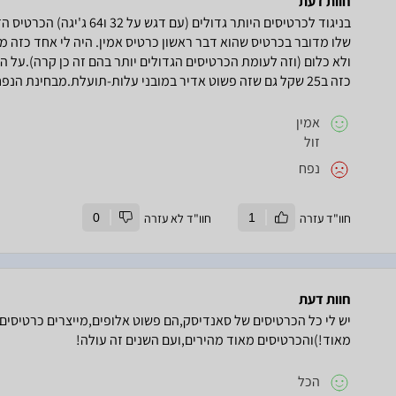
חוות דעת
בניגוד לכרטיסים היותר גדולים
שלו מדובר בכרטיס שהוא דבר ראשון כרטיס אמין. היה לי אחד כזה מ
ולא כלום (וזה לעומת הכרטיסים הגדולים יותר בהם זה כן קרה).על 
כזה ב25 שקל גם שזה פשוט אדיר במובני עלות-תועלת.מבחינת הנפח הוא נחשב קטן היום, אבל לדעתי הוא מספיק.
אמין
זול
נפח
חוו"ד עזרה
1
חוו"ד לא עזרה
0
חוות דעת
יש לי כל הכרטיסים של סאנדיסק,הם פשוט אלופים,מייצרים כרטיסים א
מאוד!)והכרטיסים מאוד מהירים,ועם השנים זה עולה!
הכל