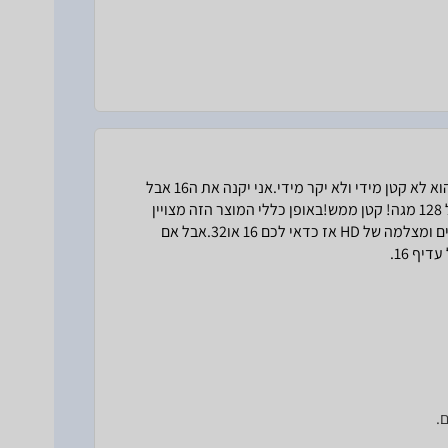
מוצר פשוט מצויין וזול!ב8 גיגה הוא די הסטנדרתי היום לכל פלאפון. הוא לא קטן מידי ולא יקר מידי.אני יקנה את ה16 אבל
יש לי 5 כרטיסים כאלו בבית אם נפחים שונים ואפילו אחד או שניים של 128 מגה! קטן ממש!באופן כללי המוצר הזה מצויין
וזול ומתאים כמעט לכל פלאפון!אם יש לכם פלאפון אם הרבה משחקים ומצלמה של HD אז כדאי לכם 16 או32.אבל אם
.