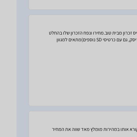
 זכרון מבית טוב.מחירו ונפח הזכרון שלו בהחלט
משתלמים.אמין, עמיד לאורך שנים (מניסיון רב-שנים עם מוצרי סאנדיסק, גם עם כרטיסי SD נוספים)מתאים למגוון
רא אותו במהירות מומלץ מאד שווה את המחיר