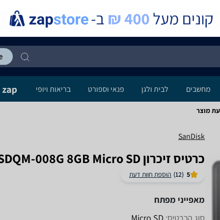
מחשבים
לבית ולגן
פנאי וספורט
בריאות ויופי
SanDisk
כרטיס זיכרון SanDisk SDSDQM-008G 8GB Micro SD סנדיסק
5
(12)
הוספת חוות דעת
מאפייני מפתח
סוג הכרטיס:
Micro SD