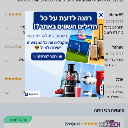
מנקה ביסודיות אם יש אזורים יותר מלוכלכלים הוא מתריע ושואל אם לנקות
אותם שוב , האפליקציה קלה וידידותית. מנקה מושלם באמת חייב כזה בכל
בית
Idanr89
20.07.2025
התחלנו ברגל שמאל, תקלה כנראה מהמפעל, המים לא הצליחו להתנקז
ביחידת העגינה. מענה של הספק לאחר חודש, לא היה מענה משום מה
חודש אבל אחרי חודש בערך קיבלתי מענה והחליפו לחדש שעובד מצויין.
לפעמים פה ושם נתקע ללא התראה מוקדמת או שואב שרוך של נעל, אבל
Yahav
בכללי מוצר מעולה, שאיבה ושטיפה מעולים.
01.07.2025
מוצר עדין ושירות לקוחות הכי גרוע שנתקלתי בחיי!!!!נקנה לפני 3 חודשים
וכבר פעם שניה בתיקון.
אולג
25.06.2025
אחלה מוצר הגיע כמו שצריך ועושה את העבודה טוב מאוד ונוח לשימוש
ולהפעלה מרחוק
החנויות הכי זולות
הזול ביותר
)
599
(
4.15