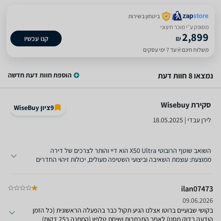
ביטחון בשירות
מסופק ע״י מוכר חיצוני
2,899
₪
קנו עכשיו
משלוח חינם
עד 7 ימי עסקים
נמצאו 8 חוות דעת
הוספת חוות דעת חדשה
סקירת Wisebuy ‏
9
ציון WiseBuy
לירן עבדי | 18.05.2025
השואב שוטף הרובוטי X50 Ultra הוא דיי והותר לצרכים של דירה
ממוצעת: עוצמת השאיבה וביצועי השטיפה מעולים, יכולות זיהוי החדרים
והניווט ברחבי הבית מרשימות, והאוטונומיה הגבוהה שלו מציבה אותו
כאחד מהשואבים-שוטפים הרובוטיים המובילים כיום. חבל רק שברגע
האמת הרגליים המתרוממות לא הצליחו כמובטח לעלות מעל מסילת
ilan07473
ההזזה שבכניסה למרפסת - ולמארז ג...
09.06.2026
בקושי שבועיים ברוטו אצלנו הגיע תקול כבר בהפעלה הראשונית (כל הזמן
הודעה בדוק מסנן) לאחר התכתבות ושיחת טלפון (המתנה כ25 דקות)