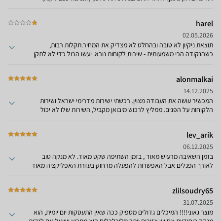
השיחה נותקה ושוב המתנה הפעם 17 דקות ...שלחו שליח לאחר שביקשו
סירטונים ,נלקח למעבדה נבדק כ40 דקות לטענתם.המכשיר הוחזר לאחר
harel
כשבועיים ותנחשו מה?לא תקין ,תקלות חוזרות של ניקוי מסנן לא נכנס
לתחנת עגינה צריך עזרה (תקלה חדשה)התחננו שישלחו טכנאי אבל אין
02.05.2026
מענה ...היום ביקשו שוב סירטונים על הבעיה אנחנו מותשים מההתנהלות
תוצאת ניקיון לא טובה ובהחלט לא מצדיק את המחיר.תקלות רבות,
רוצים החזר כספי לא רוצים לשמוע על דרימי קחו את המכשיר
כשהנקודה הכי משמעותית - שירות לקוחות נורא. יעשו הכול כדי לא לתקן
בבקשששהההה
ולעזור.
alonmalkai
14.12.2025
המכשיר עושה את העבודה מצוין. רכשתי ישירות מדרימי ישראל ושירות
הלקוחות על הפנים. ממליץ לרכוש מיבואן מקביל, השירות שלו לא יכול
להיות יותר גרוע והמחיר יותר זול.
lev_arik
06.12.2025
בזמן השאיבה מרעיש מאוד , בזמן השתיפה שקט מאוד. לא מנקה טוב
לאורך הפנלים אבל האפשרות להפעלה מרחוק בעזרת האפליקציה מאוד
שימושית. בסה"כ הוא בסדר פלוס , פלוס. לאחר כשנה וחצי היה נדרש
תיקון והחברה אספה אותו מהבית , תיקנה אותו והחזירה אותו , ללא תשלום
zlilsoudry65
בכלל, הכל במסגרת האחריות ,בפחות משבוע . חווית לקוח מרוצה מאוד ועל
כך מגיע להם מצויין . אין עוד חברות כאלה היום.ממליץ בחום
31.07.2025
מוצר גאוני!!!! המיכלים גדולים מספיק ככה שאין התעסקות יום יומית, הוא