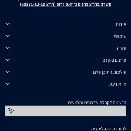
פשרה בת"צ כהנים נ' זאפ גרופ (ת"צ 60371-12-19)
אודות
שימושי
עזרה
פרסום ב-zap
עולמות התוכן שלנו
חוות דעת
הרשמה לקבלת עדכונים ומבצעים
כתובת דוא''ל
להורדת האפליקציה