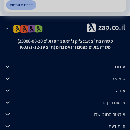
לפרטים נוספים
פשרה בת"צ אבנצ'יק נ' זאפ גרופ (ת"צ 23008-08-20)
פשרה בת"צ כהנים נ' זאפ גרופ (ת"צ 60371-12-19)
אודות
שימושי
עזרה
פרסום ב-zap
עולמות התוכן שלנו
חוות דעת