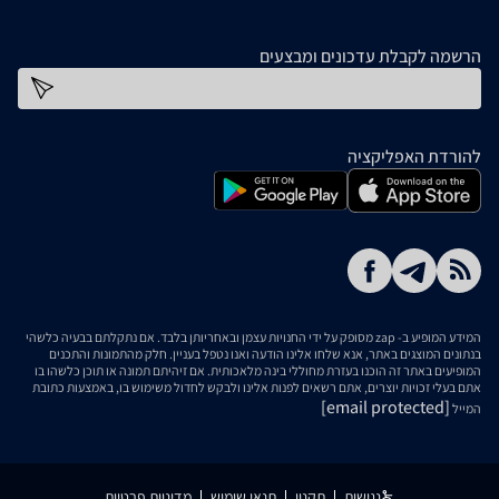
הרשמה לקבלת עדכונים ומבצעים
כתובת דוא''ל
להורדת האפליקציה
המידע המופיע ב- zap מסופק על ידי החנויות עצמן ובאחריותן בלבד. אם נתקלתם בבעיה כלשהי
בנתונים המוצגים באתר, אנא שלחו אלינו הודעה ואנו נטפל בעניין. חלק מהתמונות והתכנים
המופיעים באתר זה הוכנו בעזרת מחוללי בינה מלאכותית. אם זיהיתם תמונה או תוכן כלשהו בו
אתם בעלי זכויות יוצרים, אתם רשאים לפנות אלינו ולבקש לחדול משימוש בו, באמצעות כתובת
[email protected]
המייל
נגישות
תקנון
תנאי שימוש
מדיניות פרטיות