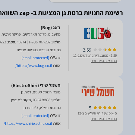
רשימת החנויות ברמת גן המציגות ב- zap השוואת מחירים
מחשבים, סלולר וגאדג'טים. פריסה ארצית
טלפון:
1-700-707-202 | 6974*
,פקס:
9222
2.59
כתובת:
סניפים בפריסה ארצית
2.59
- ממוצע דירוג הגולשים ב-12
דוא"ל:
[email protected]
החודשים האחרונים
אתר:
https://www.bug.co.il/
מוצרי חשמל קטנים. רמת גן
טלפון:
03-6738835
,פקס:
לא צויין
5
כתובת:
ביאליק 63 רמת גן
5
- ממוצע דירוג הגולשים ב-12
דוא"ל:
[email protected]
החודשים האחרונים
אתר:
https://www.shirielectric.co.il/