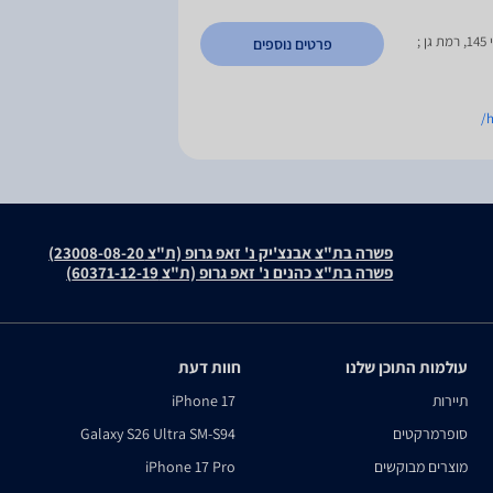
;אברבנאל 4 ראשון לציון;ז'בוטינסקי 145, רמת גן ;
פרטים נוספים
h
פשרה בת"צ אבנצ'יק נ' זאפ גרופ (ת"צ 23008-08-20)
פשרה בת"צ כהנים נ' זאפ גרופ (ת"צ 60371-12-19)
עולמות התוכן שלנו
חוות דעת
תיירות
iPhone 17
סופרמרקטים
Galaxy S26 Ultra SM-S94
מוצרים מבוקשים
iPhone 17 Pro