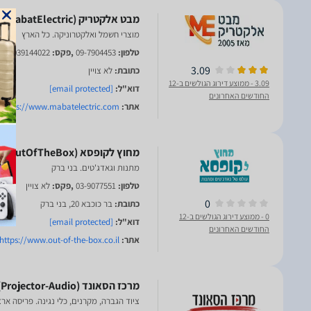
מוצרי חשמל ואלקטרוניקה. כל הארץ
טלפון:
09-7904453
,פקס:
039144022
3.09
כתובת:
לא צויין
3.09
- ממוצע דירוג הגולשים ב-12
דוא"ל:
[email protected]
החודשים האחרונים
אתר:
https://www.mabatelectric.com/
מתנות וגאדג'טים. בני ברק
טלפון:
03-9077551
,פקס:
לא צויין
0
כתובת:
בר כוכבא 20, בני ברק
0
- ממוצע דירוג הגולשים ב-12
דוא"ל:
[email protected]
החודשים האחרונים
אתר:
https://www.out-of-the-box.co.il/
ציוד הגברה, מקרנים, כלי נגינה. פריסה אר