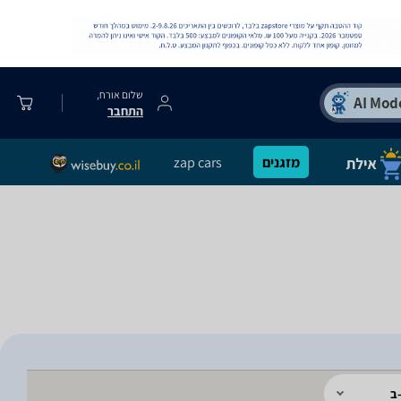
שלום אורח,
התחבר
מזגנים
zap cars
ב