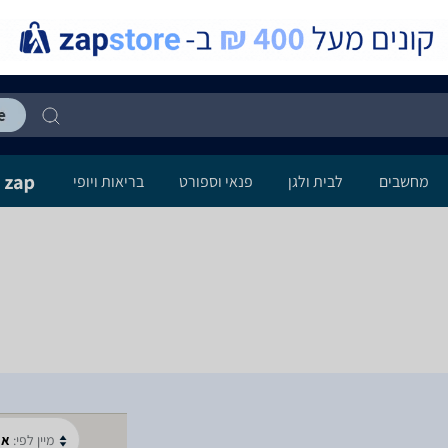
מחשבים
לבית ולגן
פנאי וספורט
בריאות ויופי
מיין לפי:
א-