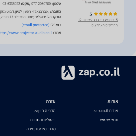
טלפון:
077-2080700
,פקס:
03-6335022
כתובת:
5
הורקניה 6 ירושלים ;יוחנן הסנדלר 13 חיפה,
5
- ממוצע דירוג הגולשים ב-12
דוא"ל:
[email protected]
החודשים האחרונים
אתר:
ttps://www.projector-audio.co.il/
אודות
עזרה
אודות zap.co.il
הקנייה ב-zap
תנאי שימוש
ביטולים והחזרות
מרכז מידע ותמיכה