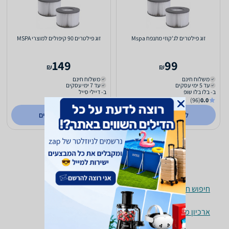
זוג פילטרים לג'קוזי מתנפח Mspa
זוג פילטרים 90 קיפולים למוצרי MSPA
149
99
₪
₪
משלוח חינם
משלוח חינם
עד 5 ימי עסקים
עד 7 ימי עסקים
ב- בלו בלו שופ
ב- דיילי סייל
(2829)
4.3
(96)
0.0
לפרטים נוספים
לפרטים נוספים
חיפוש חנויות אביזרים לבריכות לפי עיר
ארכיון מוצרים