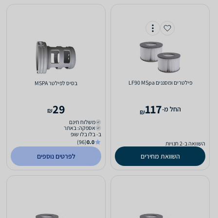
‏פילטרים ומסננים LF90 MSpa
בסיס לפילטר MSPA
29
117
‫החל מ-
₪
₪
משלוח חינם
אספקה: באתר
ב- בלו בלו שופ
(96)
0.0
השוואה ב-2 חנויות
השוואת מחירים
לפרטים נוספים