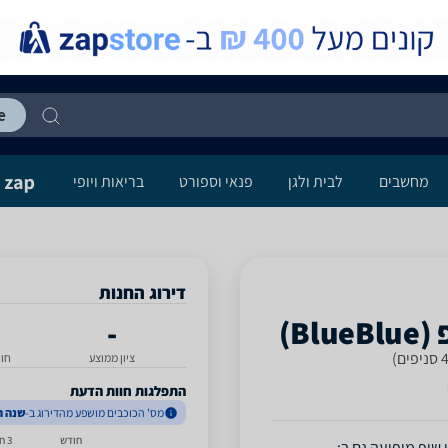
מחשבים
לבית ולגן
פנאי וספורט
בריאות ויופי
דירוג החנות
-
ציון ממוצע
חו
התפלגות חוות הדעת
מס' הכוכבים מושפע מהדירוג ב-
שנה ה
חודש
3 חודשים
 שופ
מופיעה גם ב: