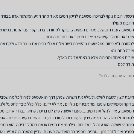
המשאבה עבדה ובשלב מסויים הפסיקה.. בוקר למחורת יצרתי קשר עם החנות בקשו מס
תודה לכם
חוות הדעת עזרה לכם?
חייבת לציין לשבח לעילא ולעילא את השרות שניתן דרך הוואטסאפ לניהול כל מה שסביב 
בדיקה וכימיקלים שונים ועוד אביזרים נילווים , אך לא ידענו כלל וכלל כיצד לתפעל ול
המשאבה, איך לנהל את המים....פעם ראשונה שיש לנו בריכת שחיה....בחור אדיב ומסור
למנוחה ולנחלה והבנתי מה צריך לעשות והכל מורכב ועובד, והמים נקיים וכייפים - אפ
היתה לי שאלה והוא ענה לי באדיבות. צילמתי את המים או את המקל בדיקה והוא הסבי
הסביר איך לחבר נכון....ופניתי מספר רב מאוד של פעמים. עדיין המענה היה ענייני ואד