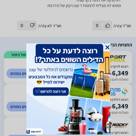
לא מנקה את החול בקרקעית
וממש לא מצליח להתמודד עם ניקיון של מדרגות
חוו"ד עזרה
0
חוו"ד לא עזרה
0
החנויות הכי זולות
הזול ביותר
)
638
(
0
רובוט לניקוי בריכה M700 Dolphin ✅כולל שלט
6,349
לפרטים נוספים
₪
משלוח חינם
עד 7 ימי עסקים
)
334
(
5
רובוט דולפין ניקוי Maytronics Dolphin M700
6,349
לפרטים נוספים
₪
משלוח חינם
עד 7 ימי עסקים
)
774
(
4.71
‏רובוט ניקוי Dolphin M700 Maytronics