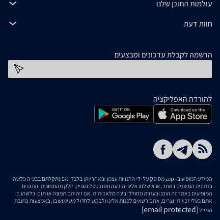
עולמות התוכן שלנו
חוות דעת
הרשמה לקבלת עדכונים ומבצעים
כתובת דוא''ל
להורדת האפליקציה
המידע המופיע ב- zap מסופק על ידי החנויות עצמן ובאחריותן בלבד. אם נתקלתם בבעיה כלשהי
בנתונים המוצגים באתר, אנא שלחו אלינו הודעה ואנו נטפל בעניין. חלק מהתמונות והתכנים
המופיעים באתר זה הוכנו בעזרת מחוללי בינה מלאכותית. אם זיהיתם תמונה או תוכן כלשהו בו
אתם בעלי זכויות יוצרים, אתם רשאים לפנות אלינו ולבקש לחדול משימוש בו, באמצעות כתובת
[email protected]
המייל