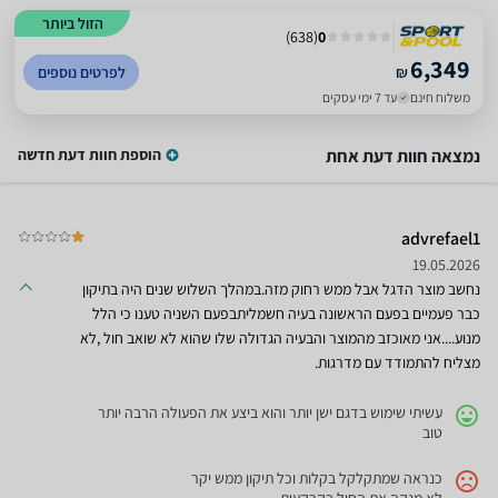
הזול ביותר
)
638
(
0
6,349
₪
לפרטים נוספים
משלוח חינם
עד 7 ימי עסקים
נמצאה חוות דעת אחת
הוספת חוות דעת חדשה
advrefael1
19.05.2026
נחשב מוצר הדגל אבל ממש רחוק מזה.במהלך השלוש שנים היה בתיקון
כבר פעמיים בפעם הראשונה בעיה חשמליתבפעם השניה טענו כי הלל
מנוע....אני מאוכזב מהמוצר והבעיה הגדולה שלו שהוא לא שואב חול ,לא
מצליח להתמודד עם מדרגות.
עשיתי שימוש בדגם ישן יותר והוא ביצע את הפעולה הרבה יותר
טוב
כנראה שמתקלקל בקלות וכל תיקון ממש יקר