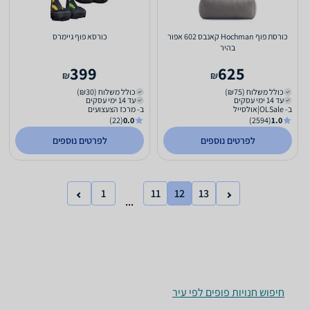
כורסת פוף Hochman קאנבס 602 אפור
כורסא פוף גיימרס
בהיר
399
625
₪
₪
כולל משלוח (₪75)
כולל משלוח (₪30)
עד 14 ימי עסקים
עד 14 ימי עסקים
ב- OLSale|אולסייל
ב- מרכז הצעצועים
(22)
0.0
(2594)
1.0
לפרטים נוספים
לפרטים נוספים
1
11
12
13
...
חיפוש חנויות פופים לפי עיר