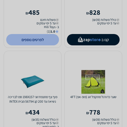
485
828
₪
₪
כולל משלוח (₪39)
משלוח חינם
עד 5 ימי עסקים
עד 5 ימי עסקים
ב- Hili Toys
(1)
1.0
קנו ב-
לפרטים נוספים
zap
store
שער כדורגל מתקפל זוג (פופ-אפ) 4FT
פוף צף מתנפח זוגי 198X157 סמ לבריכה
נשיאה עד 200 קג 56794 מבית INTEX
434
778
₪
₪
כולל משלוח (₪39)
כולל משלוח (₪35)
עד 5 ימי עסקים
עד 5 ימי עסקים
ב- קפיץ קפוץ