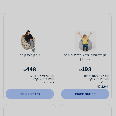
פוף דגם גוניור צורת אגס לילדים - צבע
פוף קובי בד קנבס
אפור { 1 }
448
198
₪
₪
כולל משלוח (₪39)
כולל משלוח (₪49)
עד 14 ימי עסקים
עד 7 ימי עסקים
ב- יהלום
ב- גרין בננה
(45)
1.0
לפרטים נוספים
לפרטים נוספים