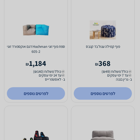
פוף קמילה עגול בד קנבס
ספת פוף זוגי Hochman דגם אוקספורד זוגי
605-2
1,184
368
₪
₪
כולל משלוח (₪49)
כולל משלוח (₪140)
עד 7 ימי עסקים
עד 14 ימי עסקים
ב- גרין בננה
ב- לאסטפרייס
לפרטים נוספים
לפרטים נוספים