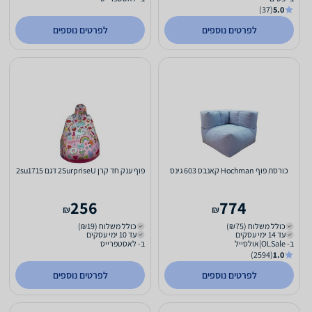
(37)
5.0
לפרטים נוספים
לפרטים נוספים
כורסת פוף Hochman קאנבס 603 גינס
פוף ענק חד קרן 2SurpriseU דגם 2su1715
256
774
₪
₪
כולל משלוח (₪75)
כולל משלוח (₪19)
עד 14 ימי עסקים
עד 10 ימי עסקים
ב- OLSale|אולסייל
ב- לאסטפרייס
(2594)
1.0
לפרטים נוספים
לפרטים נוספים