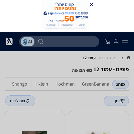
...
פופים
עמוד 12
פופים - עמוד 12
402 תוצאות
lle
Shango
H klein
Hochman
GreenBanana
מותג
סינון
פופולריות