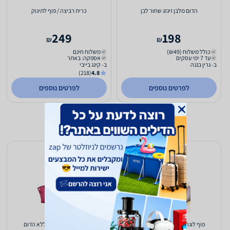
הדום מלבן זיגזג שחור לבן
כרית רביצה / פוף לתינוק
249
198
₪
₪
כולל משלוח (₪49)
משלוח חינם
עד 7 ימי עסקים
אספקה: באתר
ב- גרין בננה
ב- קינג בייבי
(218)
4.8
לפרטים נוספים
לפרטים נוספים
פוף לונה בד קורדורה כולל הדום
פוף לונה בד קורדורה ללא הדום