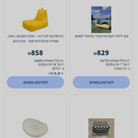
פוף ליחיד דגם תאיו עמיד במיוחד לשמש
כורסת פוף לבריכה – ישיבה מפנקת, נוחה,
ועמידה במים דגם שקד - צבע צהוב
858
829
₪
₪
כולל משלוח (₪79)
כולל משלוח (₪89)
עד 7 ימי עסקים
עד 14 ימי עסקים
ב- גרין בננה
ב- יהלום
(45)
1.0
לפרטים נוספים
לפרטים נוספים