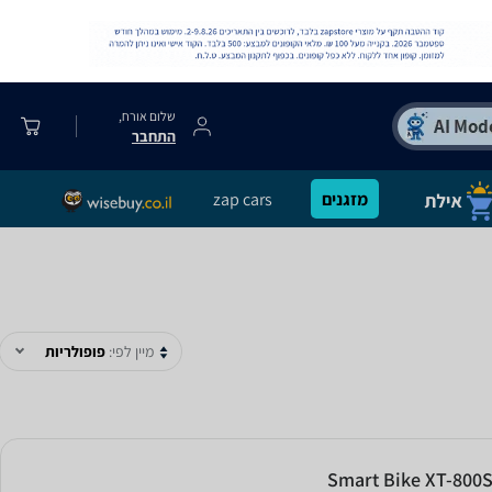
שלום אורח,
התחבר
מזגנים
zap cars
מיין לפי:
פופולריות