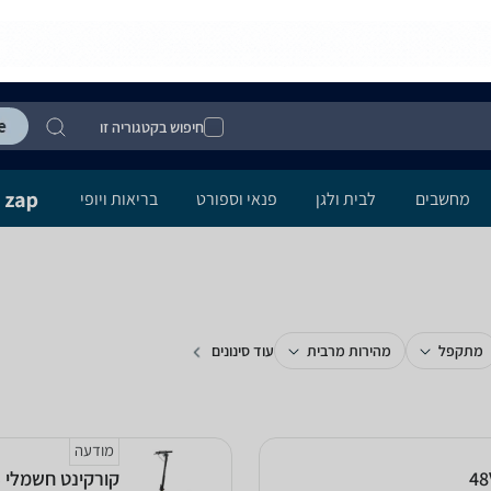
חיפוש בקטגוריה זו
מחשבים
לבית ולגן
פנאי וספורט
בריאות ויופי
מתקפל
מהירות מרבית
עוד סינונים
מודעה
‏קורקינט חשמלי Smart Bike XT-800S