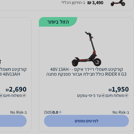
3,490 ₪
ב-התיקון הכללי
הזול ביותר
קורקינט חשמלי ריידר איקס - 48V 13AH -
RIDER X G3 כולל חבילת אבזור מפנקת מתנה
2,690
1,950
₪
₪
משלוח חינם
עד 5 ימי עסקים
משלוח חינם
ב-No Risk
0.0
(505)
ב-No Risk
לפרטים נוספים