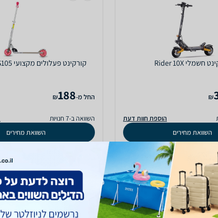
ט חשמלי Rider 10X
‏קורקינט פעלולים מקצועי JD BUG MS105
188
₪
‫החל מ-
₪
הוספת חוות דעת
השוואה ב-7 חנויות
ה
השוואת מחירים
השוואת מחירים