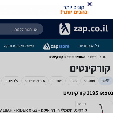
כל הקטגוריות
חשמל ואלקטרוניקה
השוואת מחירים קורקינטים
ילדים‏
קורקינטים
סנן
מותג
סוג
ייעוד
טווח מחירים
גלגלים
נמצאו 1195 קורקינטים
מודעה
קורקינט חשמלי ריידר איקס - 48V 18AH - RIDER X G3