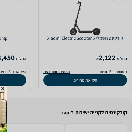
‏קורקינט חשמלי Xiaomi Electric Scooter 5
‏קורקינ
3,450
2,122
‫החל מ-
₪
‫החל מ-
השוואה ב-6 חנויות
הוספת חוות דעת
השוואה ב-8 חנויות
השוואת מחירים
קורקינטים לקנייה ישירות ב-zap