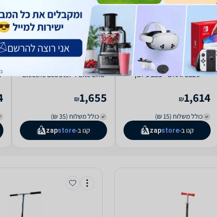
Okai קורקינט חשמלי מתקפל
‏קורקינט חשמלי Xiaomi
OKAI ES20 - בצבע לבן
Electric Scooter 4 Lite 2nd
Gen שיאומי
4
1,655
1,614
₪
₪
כולל משלוח (15 ₪)
כולל משלוח (35 ₪)
קנו ב-
קנו ב-
zap
store
zap
store