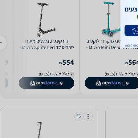
קורקינט מיני מיקרו דלוקס 3
קורקינט 2 גלגלים מיקרו
גלגלים Micro Mini Deluxe -
ספריט לד Micro Sprite Led -
שחור XT-800S
צבע תכלת
בצבע שחור
599
554
56
₪
₪
כולל משלוח (15 ₪)
כולל משלוח (15 ₪)
מש
קנו ב-
קנו ב-
zap
store
zap
store