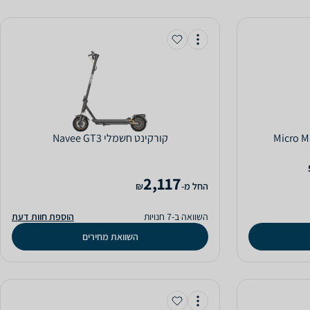
‏קורקינט חשמלי Navee GT3
2,117
‫החל מ-
₪
השוואה ב-7 חנויות
הוספת חוות דעת
השוואת מחירים