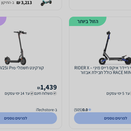
3,213 ₪
ב-התיקון 
הזול ביותר
קורקינט חשמלי ריידר איקס רייס מיני – RIDER X
קורקינט חשמלי Navee V25i Pro
RACE MINI 48V13AH כולל חבילת אבזור
מפנקת...
1,439
₪
עד 5 ימי עסקים
משלוח חינם
עד 14 ימי עסקים
0.0
(505)
ב-iTechstore
לפרטים נוספים
לפרטים נוספים