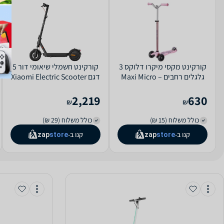
קורקינט מקסי מיקרו דלוקס 3
קורקינט חשמלי שיאומי דור 5
גלגלים רחבים – Maxi Micro
דגם Xiaomi Electric Scooter
Deluxe Pro - צבע ורוד
5 | יבואן רשמי
2,219
630
₪
₪
כולל משלוח (15 ₪)
כולל משלוח (29 ₪)
קנו ב-
קנו ב-
zap
store
zap
store