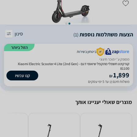
סינון
הצעות משתלמות נוספות
(1)
הזול ביותר
ביטחון בשירות
מסופק ע״י מוכר חיצוני
קורקינט חשמלי מתקפל שיאומי דגם Xiaomi Electric Scooter 4 Lite (2nd Gen) -
81100
1,899
קנו עכשיו
₪
משלוח חינם
עד 5 ימי עסקים
מוצרים שאולי יעניינו אותך