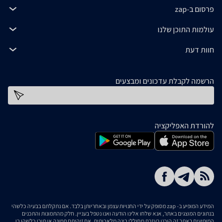
פרסום ב-zap
עולמות התוכן שלנו
חוות דעת
הרשמה לקבלת עדכונים ומבצעים
כתובת דוא''ל
להורדת האפליקציה
המידע המופיע ב- zap מסופק על ידי החנויות עצמן ובאחריותן בלבד. אם נתקלתם בבעיה כלשהי
בנתונים המוצגים באתר, אנא שלחו אלינו הודעה ואנו נטפל בעניין. חלק מהתמונות והתכנים
המופיעים באתר זה הוכנו בעזרת מחוללי בינה מלאכותית. אם זיהיתם תמונה או תוכן כלשהו בו