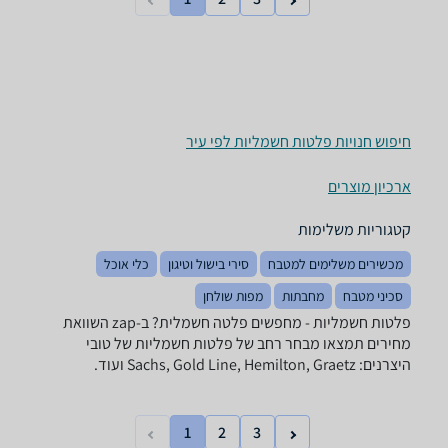
חיפוש חנויות פלטות חשמליות לפי עיר
ארכיון מוצרים
קטגוריות משלימות
מכשירים משלימים למטבח
סירי בישול וטיגון
כלי אוכל
סכיני מטבח
מחבתות
מפות שולחן
פלטות חשמליות - מחפשים פלטה חשמלית? ב-zap השוואת
מחירים תמצאו מבחר רחב של פלטות חשמליות של טובי
היצרנים: Sachs, Gold Line, Hemilton, Graetz ועוד.
1
2
3