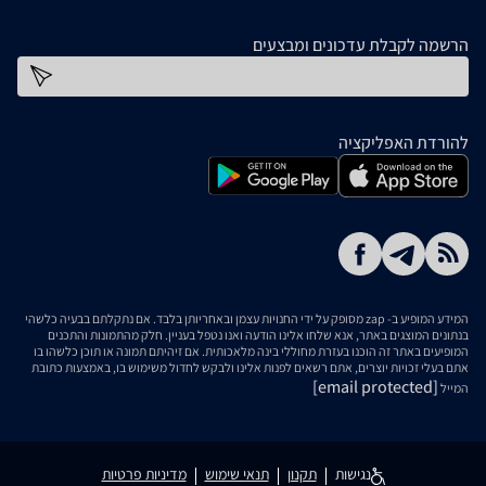
הרשמה לקבלת עדכונים ומבצעים
כתובת דוא''ל
להורדת האפליקציה
המידע המופיע ב- zap מסופק על ידי החנויות עצמן ובאחריותן בלבד. אם נתקלתם בבעיה כלשהי
בנתונים המוצגים באתר, אנא שלחו אלינו הודעה ואנו נטפל בעניין. חלק מהתמונות והתכנים
המופיעים באתר זה הוכנו בעזרת מחוללי בינה מלאכותית. אם זיהיתם תמונה או תוכן כלשהו בו
אתם בעלי זכויות יוצרים, אתם רשאים לפנות אלינו ולבקש לחדול משימוש בו, באמצעות כתובת
[email protected]
המייל
נגישות
תקנון
תנאי שימוש
מדיניות פרטיות