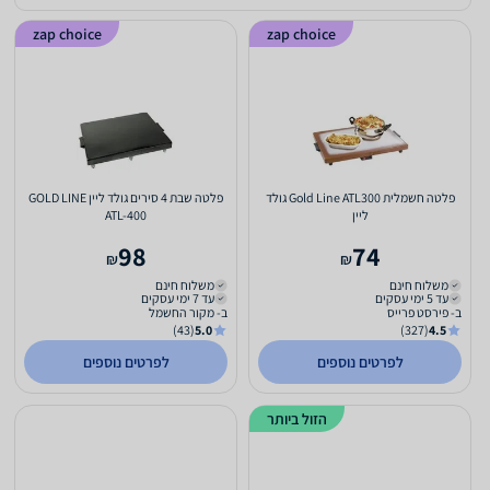
zap choice
zap choice
פלטה חשמלית Gold Line ATL300 גולד
פלטה שבת 4 סירים גולד ליין GOLD LINE
ליין
ATL-400
98
74
₪
₪
משלוח חינם
משלוח חינם
עד 5 ימי עסקים
עד 7 ימי עסקים
ב- פירסט פרייס
ב- מקור החשמל
(43)
5.0
(327)
4.5
לפרטים נוספים
לפרטים נוספים
הזול ביותר