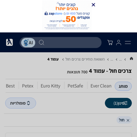
...
...
השוואת מחירים צרכים ‏חול
עמוד 4
צרכים ‏חול - עמוד 4
700 תוצאות
t's Best
Petex
Euro Kitty
PetSafe
Ever Clean
מותג
סינון
(1)
פופולריות
חול