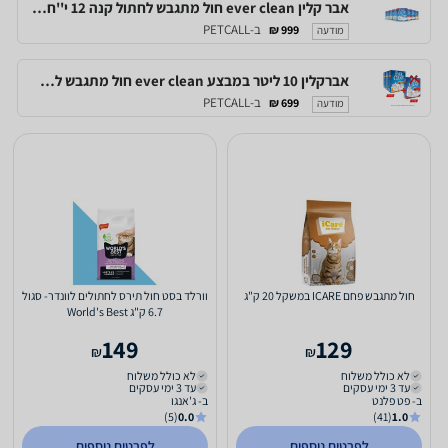
אבר קלין ever clean חול מתגבש לחתול קנה 12 י''ח (10 ליטר כ''א) במבצע מטורף
ב-PETCALL
999 ₪
מודעה
אברקלין 10 ליטר במבצע ever clean חול מתגבש לחתול 2+7 יחידות (10 ליטר כ''א) במבצע מטורף
ב-PETCALL
699 ₪
מודעה
חול מתגבש פחם ICARE במשקל 20 ק"ג
וורלד בסט חול תירס לחתולים לוונדר- סגול
6.7 ק"ג World's Best
149
129
₪
₪
לא כולל משלוח
לא כולל משלוח
עד 3 ימי עסקים
עד 3 ימי עסקים
ב- פט פלנט
ב- ג'אנגו
(5)
0.0
(41)
1.0
לפרטים נוספים
לפרטים נוספים