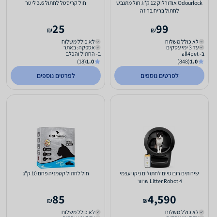
Odourlock אודורלוק 12 ק''ג חול מתגבש
חול קריסטל לחתול 3.6 ליטר
לחתול בריח בריזה
25
99
₪
₪
לא כולל משלוח
לא כולל משלוח
עד 3 ימי עסקים
אספקה: באתר
ב- all4pet
ב- החתול והכלב
(18)
1.0
(848)
1.0
לפרטים נוספים
לפרטים נוספים
שירותים רובוטיים לחתולים ניקוי עצמי
חול לחתול קטמניה פחם 10 ק"ג
Litter Robot 4 שחור
85
4,590
₪
₪
לא כולל משלוח
לא כולל משלוח