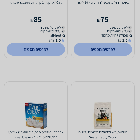
ביוסנד חול מתגבש לחתולים - 10 ליטר
iCat אייקט 14 ק''ג חול מתגבש איכותי
85
75
₪
₪
לא כולל משלוח
לא כולל משלוח
עד 3 ימי עסקים
עד 3 ימי עסקים
ב- מכולת לחיות מחמד
ב- all4pet
(848)
1.0
(5)
1.0
לפרטים נוספים
לפרטים נוספים
חול מתגבש לחתולים גרגירים גדולים
אברקלין פיזור מופחת חול מתגבש איכותי
Sustainably Yours
לחתולים 10 ליטר - Ever Clean