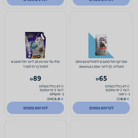
אמריקה חול מתגבש לחתולים עם פחם
Tai-Pet טאי פט 18 ליטר חול מתגבש
וזאוליט- 10 ליטר America Litter
לחתול בריח לוונדר
89
65
₪
₪
לא כולל משלוח
לא כולל משלוח
עד 3 ימי עסקים
עד 3 ימי עסקים
ב- ג'אנגו
ב- all4pet
(848)
1.0
(5)
0.0
לפרטים נוספים
לפרטים נוספים