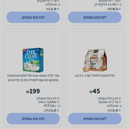
עד 7 ימי עסקים
עד 3 ימי עסקים
ב- רשת ביג אלקטריק
ב- פט פלנט
(41)
1.0
(80)
4.3
לפרטים נוספים
לפרטים נוספים
חול מתגבש לחתול קפה. 2.5 ק ג
אבר קלין ever clean חול מתגבש בעוצמה
מחוזקת מבושם לחתולי בית (2 יחידות 10
ליטר כ''א)
199
45
₪
₪
לא כולל משלוח
לא כולל משלוח
עד 3 ימי עסקים
אספקה: באתר
ב- פט פלנט
ב- PETCALL
(242)
1.0
(41)
1.0
לפרטים נוספים
לפרטים נוספים