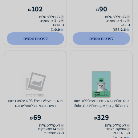
102
90
₪
₪
לא כולל משלוח
לא כולל משלוח
עד 4 ימי עסקים
עד 3 ימי עסקים
ב- באג
ב- זנזיבר
(1)
0.0
(658)
2.6
לפרטים נוספים
לפרטים נוספים
סולו חול מתגבש עם פחם פעיל ללא ניחוח
פרש וייב Fresh Wave ג'ל להעלמת ריחות
לחתול 56 ק''ג (4 שקים של 14 ק''ג) Solo
רעים בארגזי חול לחתולים דגם
9906267914538
69
329
₪
₪
לא כולל משלוח
לא כולל משלוח
אספקה: באתר
עד 14 ימי עסקים
ב- PETCALL
ב- לאסטפרייס
(242)
1.0