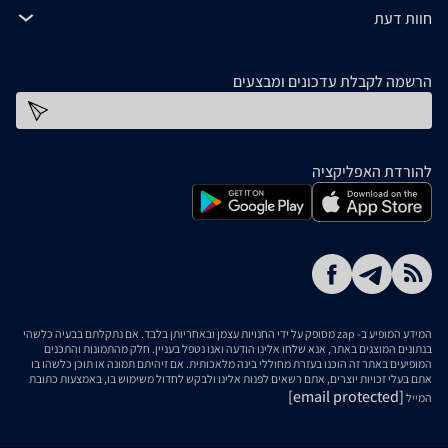
חוות דעת
הרשמה לקבלת עדכונים ומבצעים
כתובת דוא''ל
להורדת האפליקציה
המידע המופיע ב- zap מסופק על ידי החנויות עצמן ובאחריותן בלבד. אם נתקלתם בבעיה כלשהי
בנתונים המוצגים באתר, אנא שלחו אלינו הודעה ואנו נטפל בעניין. חלק מהתמונות והתכנים
המופיעים באתר זה הוכנו בעזרת מחוללי בינה מלאכותית. אם זיהיתם תמונה או תוכן כלשהו בו
אתם בעלי זכויות יוצרים, אתם רשאים לפנות אלינו ולבקש לחדול משימוש בו, באמצעות כתובת
[email protected]
המייל