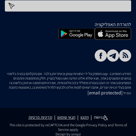
כתובת דוא''ל
להורדת האפליקציה
המידע המופיע ב- zap מסופק על ידי החנויות עצמן ובאחריותן בלבד. אם נתקלתם בבעיה כלשהי
בנתונים המוצגים באתר, אנא שלחו אלינו הודעה ואנו נטפל בעניין. חלק מהתמונות והתכנים
המופיעים באתר זה הוכנו בעזרת מחוללי בינה מלאכותית. אם זיהיתם תמונה או תוכן כלשהו בו
אתם בעלי זכויות יוצרים, אתם רשאים לפנות אלינו ולבקש לחדול משימוש בו, באמצעות כתובת
[email protected]
המייל
נגישות
תקנון
תנאי שימוש
מדיניות פרטיות
This site is protected by reCAPTCHA and the Google
Privacy Policy
and
Terms of
Service
apply
Design by uniqui