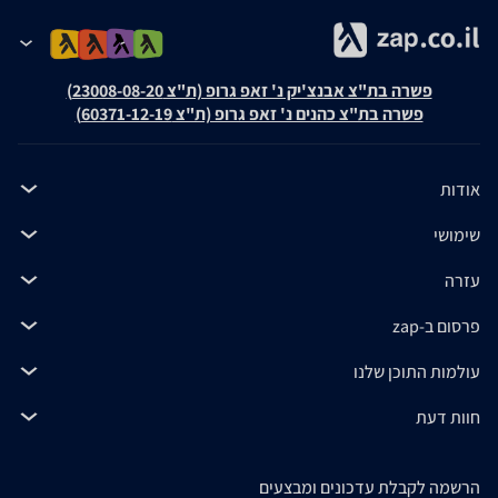
פשרה בת"צ אבנצ'יק נ' זאפ גרופ (ת"צ 23008-08-20)
פשרה בת"צ כהנים נ' זאפ גרופ (ת"צ 60371-12-19)
אודות
שימושי
עזרה
פרסום ב-zap
עולמות התוכן שלנו
חוות דעת
הרשמה לקבלת עדכונים ומבצעים