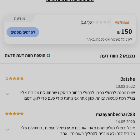
מודעה
)
137
(
0
150
₪
לפרטים נוספים
לא כולל משלוח
אספקה: באתר
נמצאו 2 חוות דעת
הוספת חוות דעת חדשה
Batshe
10.02.2022
שנים נותנת לחתולי בבית ולחתולי הרחוב פריסקיז שהחתולים מכורים אליו
בגלל רמת טעימות גבוהה. מזון אחר אני נותנת מידי פעם כדי לגוון. דמבו
חנות נהדרת עם שרות מצויין ומחירים נוחים. מקווה שימשיכו כך.
maayanbechar288
14.05.2020
אוכל יבש לחתולים שהם מאוד אוהבים מגיע בשלל טעמים , החתולים שלי
מכורים לזה ולא מוכנים להחליף בשום מזון אחר