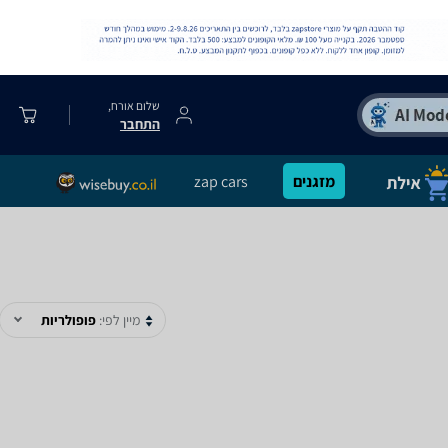
שלום אורח,
התחבר
מזגנים
zap cars
מיין לפי:
פופולריות