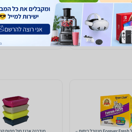
2,350
₪
ח
עד 3 ימי עסקים
לא כולל משלוח
עד 3 ימי עסקים
הוספת חוות דעת
ב-פט פלנט
לפרטים נוספים
לפרטים נוספים
חול חתולים חול Forever Fresh מנטרל ריחות –
מודרנה ארגז חול פתוח קטן