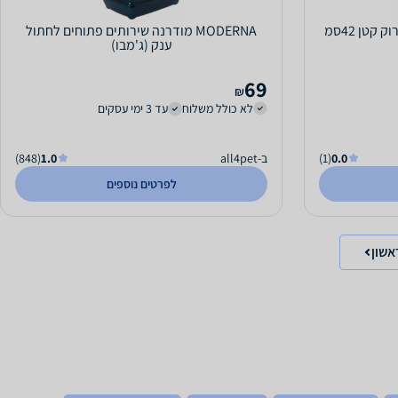
קטן 42סמ
MODERNA מודרנה שירותים פתוחים לחתול
ענק (ג'מבו)
69
₪
לא כולל משלוח
עד 3 ימי עסקים
0.0
(1)
ב-all4pet
1.0
(848)
לפרטים נוספים
אשון