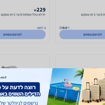
229
₪
ח
עד 3 ימי עסקים
לא כולל משלוח
עד 5 ימי עסקים
0.0
(5)
ב-דמבו
לפרטים נוספים
לפרטים נוספים
מודרנה ארגז חול סגור L הדפס עדן -
קט ג'יני עם כיסוי - שירותים אוט
50.2/38.8/37 ס"מ