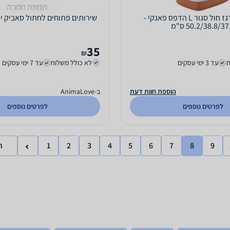
מודרנה ארגז חול סגור L הדפס פאנקי -
שירותים פתוחים לחתול סאביק ירוק 
50.2/38.8/37 ס"מ
35
₪
ח
עד 3 ימי עסקים
לא כולל משלוח
עד 7 ימי עסקים
הוספת חוות דעת
ב-AnimaLove
לפרטים נוספים
לפרטים נוספים
9
8
7
6
5
4
3
2
1
ר