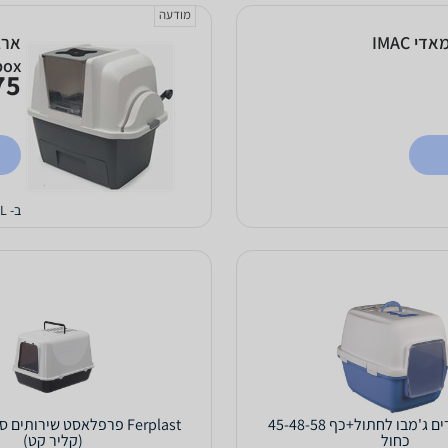
מודעה
ארגז צרכים סגורXL לחתול פתח עליון מאדי IMAC
box
5 ₪
ב- PETCALL
שירותים סגורים ג'מבו לחתול+כף 45-48-58
Ferplast פרפלאסט שירותים
כחול
(קליר קט)