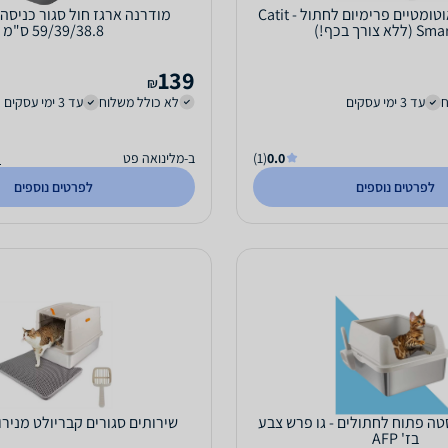
שירותים חצי-אוטומטיים פרימיום לחתול - Catit
מודרנה ארגז חול סגור כניסה
לא צורך בכף!)
59/39/38.8 ס"מ
139
₪
ח
עד 3 ימי עסקים
לא כולל משלוח
עד 3 ימי עסקים
0.0
(1)
ב-מלינואה פט
ה
לפרטים נוספים
לפרטים נוספים
סטה פתוח לחתולים - גו פרש צבע
שירותים סגורים קבריולט מניר
בז' AFP