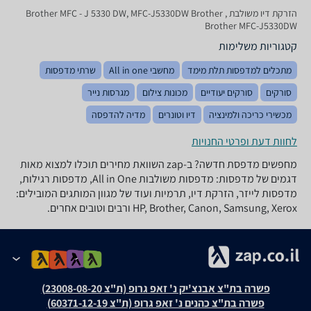
‏הזרקת דיו ‏משולבת Brother MFC - J 5330 DW, MFC-J5330DW Brother ,
Brother MFC-J5330DW
קטגוריות משלימות
מתכלים למדפסות תלת מימד
מחשבי All in one
שרתי מדפסות
סורקים
סורקים יעודיים
מכונות צילום
מגרסות נייר
מכשירי כריכה ולמינציה
דיו וטונרים
מדיה להדפסה
לחוות דעת ופרטי החנויות
מחפשים מדפסת חדשה? ב-zap השוואת מחירים תוכלו למצוא מאות
דגמים של מדפסות: מדפסות משולבות All in One, מדפסות רגילות,
מדפסות לייזר, הזרקת דיו, תרמיות ועוד של מגוון המותגים המובילים:
HP, Brother, Canon, Samsung, Xerox ורבים וטובים אחרים.
פשרה בת"צ אבנצ'יק נ' זאפ גרופ (ת"צ 23008-08-20)
פשרה בת"צ כהנים נ' זאפ גרופ (ת"צ 60371-12-19)