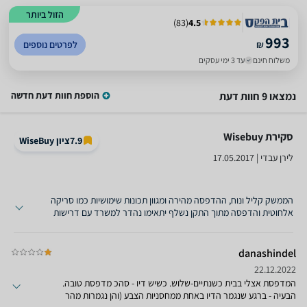
הזול ביותר
)
83
(
4.5
993
₪
לפרטים נוספים
משלוח חינם
עד 3 ימי עסקים
נמצאו 9 חוות דעת
הוספת חוות דעת חדשה
סקירת Wisebuy ‏
7.9
ציון WiseBuy
לירן עבדי | 17.05.2017
הממשק קליל ונוח, ההדפסה מהירה ומגוון תכונות שימושיות כמו סריקה
אלחוטית והדפסה מתוך התקן נשלף יתאימו נהדר למשרד עם דרישות
ממוצעות. ה- J5330DWלא חפה מבעיות, כמו הדפסה אלחוטית שלא
עובדת מושלם, הדפסת צבע חלשה וגוף פלסטיקי רעוע, אם כי במקרה זה
השלם גדול מסך חלקיו ובסופו של יום, המדפסת תדע לענות על רוב
danashindel
הצרכים של בעל משרד קטן/בינוני.
22.12.2022
המדפסת אצלי בבית כשנתיים-שלוש. כשיש דיו - סהכ מדפסת טובה.
הבעיה - ברגע שנגמר הדיו באחת ממחסניות הצבע (והן נגמרות מהר