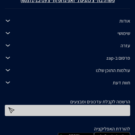
פשרה בת"צ כהנים נ' זאפ גרופ (ת"צ 60371-12-19)
אודות
שימושי
עזרה
פרסום ב-zap
עולמות התוכן שלנו
חוות דעת
הרשמה לקבלת עדכונים ומבצעים
כתובת דוא''ל
להורדת האפליקציה