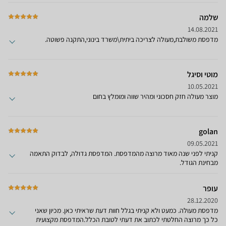
מאוד...) אי אפשר להדפיס. גם לא בשחור לבן!!! זה ממש גובל בנוכלות
מצד היצרן. באתר היצרן מסבירים שכל שנדרש הוא להגדיר הדפסת שחור
שלמה
לבן במחשב, אך זה לא עובד. לעולם לא נוגע במדפסות של החברה הזו.
14.08.2021
מדפסת משולבת,מעולה לצריכה ביתית\משרד בינוני,התקנה פשוטה.
מוטי וסיגל
10.05.2021
מוצר מעולה חזק חסכוני ומהיר שווה ומומלץ בחום
golan
09.05.2021
קניתי לפני שנה מאוד מרוצה מהמדפסת. המדפסת גדולה, לבדוק התאמה
מבחינת הגודל.
עופר
28.12.2020
מדפסת מעולה. כמעט ולא קניתי בגלל חוות דעת שראיתי כאן. מכיון שאני
כל כך מרוצה החלטתי לכתוב את דעתי לטובת הכלל.המדפסת מקצועית