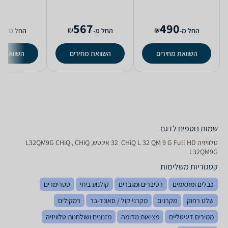
5
567
490
₪
₪
החל מ-
החל מ-
החל מ-
השוואת מחירים
השוואת מחירים
השוואת מ
שמות נוספים לדגם
טלוויזיה CHiQ L 32 QM 9 G Full HD ‏ 32 ‏אינטש, L32QM9G CHiQ , CHiQ
L32QM9G
קטגוריות משלימות
כבלים ומתאמים
רסיברים ומגברים
קולנוע ביתי
סטרימרים
שלט רחוק
מקרנים
מקרני קול / סאונד-בר
רמקולים
ממירים דיגיטליים
מציאות מדומה
מזנונים ושולחנות טלוויזיה