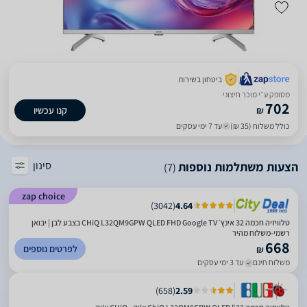
ביטחון בשירות
מסופק ע״י מוכר חיצוני
702
₪
קנו עכשיו
כולל משלוח (35 ₪)
עד 7 ימי עסקים
סינון
הצעות משתלמות נוספות
(7)
zap choice
)
3042
(
4.64
טלוויזיה חכמה 32 אינץ׳ CHiQ L32QM9GPW QLED FHD Google TV בצבע לבן | יבואן
רשמי-משלוח מהיר
668
לפרטים נוספים
₪
משלוח חינם
עד 3 ימי עסקים
)
658
(
2.59