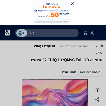
...
השוואת מחירים טלויזיות
CHiQ L32QM9G
CHiQ
טלוויזיה CHiQ L32QM9G Full HD ‏32 ‏אינטש
הוספת חוות דעת
מפרט טכני