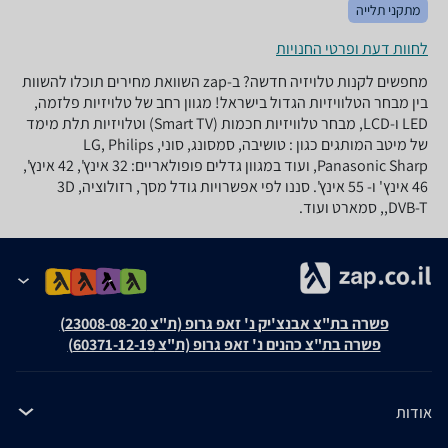
מתקני תלייה
לחוות דעת ופרטי החנויות
מחפשים לקנות טלויזיה חדשה? ב-zap השוואת מחירים תוכלו להשוות
בין מבחר הטלוויזיות הגדול בישראל! מגוון רחב של טלויזיות פלזמה,
LED ו-LCD, מבחר טלוויזיות חכמות (Smart TV) וטלויזיות תלת מימד
של מיטב המותגים כגון : טושיבה, סמסונג, סוני, LG, Philips
,Panasonic Sharp ועוד במגוון גדלים פופולאריים: 32 אינץ', 42 אינץ',
46 אינץ' ו- 55 אינץ'. סננו לפי אפשרויות גודל מסך, רזולוציה, 3D
,DVB-T, סמארט ועוד.
פשרה בת"צ אבנצ'יק נ' זאפ גרופ (ת"צ 23008-08-20)
פשרה בת"צ כהנים נ' זאפ גרופ (ת"צ 60371-12-19)
אודות