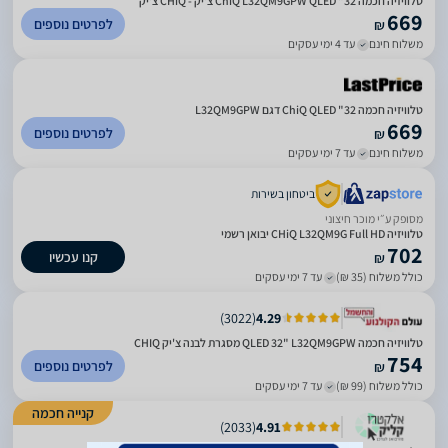
טלוויזיה חכמה 32" QLED ‏ChiQ L32QM9GPW צ'יק - CHiQ צ'יק
669
לפרטים נוספים
₪
משלוח חינם
עד 4 ימי עסקים
טלוויזיה חכמה 32" QLED ‏ChiQ דגם L32QM9GPW
669
לפרטים נוספים
₪
משלוח חינם
עד 7 ימי עסקים
ביטחון בשירות
מסופק ע״י מוכר חיצוני
טלוויזיה CHiQ L32QM9G Full HD יבואן רשמי
702
קנו עכשיו
₪
כולל משלוח (35 ₪)
עד 7 ימי עסקים
)
3022
(
4.29
טלוויזיה חכמה QLED 32" L32QM9GPW מסגרת לבנה צ'יק CHIQ
754
לפרטים נוספים
₪
כולל משלוח (99 ₪)
עד 7 ימי עסקים
קנייה חכמה
)
2033
(
4.91