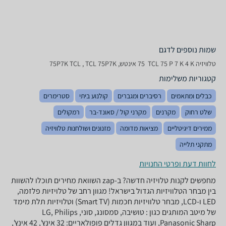
שמות נוספים לדגם
טלוויזיה TCL 75 P 7 K 4 K ‏ 75 ‏אינטש, 75P7K TCL , TCL 75P7K
קטגוריות משלימות
כבלים ומתאמים
רסיברים ומגברים
קולנוע ביתי
סטרימרים
שלט רחוק
מקרנים
מקרני קול / סאונד-בר
רמקולים
ממירים דיגיטליים
מציאות מדומה
מזנונים ושולחנות טלוויזיה
מתקני תלייה
לחוות דעת ופרטי החנויות
מחפשים לקנות טלויזיה חדשה? ב-zap השוואת מחירים תוכלו להשוות
בין מבחר הטלוויזיות הגדול בישראל! מגוון רחב של טלויזיות פלזמה,
LED ו-LCD, מבחר טלוויזיות חכמות (Smart TV) וטלויזיות תלת מימד
של מיטב המותגים כגון : טושיבה, סמסונג, סוני, LG, Philips
,Panasonic Sharp ועוד במגוון גדלים פופולאריים: 32 אינץ', 42 אינץ',