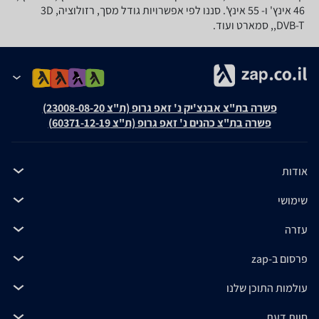
46 אינץ' ו- 55 אינץ'. סננו לפי אפשרויות גודל מסך, רזולוציה, 3D
,DVB-T, סמארט ועוד.
פשרה בת"צ אבנצ'יק נ' זאפ גרופ (ת"צ 23008-08-20)
פשרה בת"צ כהנים נ' זאפ גרופ (ת"צ 60371-12-19)
אודות
שימושי
עזרה
פרסום ב-zap
עולמות התוכן שלנו
חוות דעת