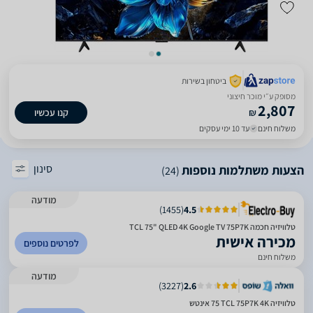
ביטחון בשירות
מסופק ע״י מוכר חיצוני
2,807
₪
קנו עכשיו
משלוח חינם
עד 10 ימי עסקים
סינון
הצעות משתלמות נוספות
(24)
מודעה
)
1455
(
4.5
טלוויזיה חכמה TCL 75" QLED 4K Google TV 75P7K
מכירה אישית
לפרטים נוספים
משלוח חינם
מודעה
)
3227
(
2.6
טלוויזיה TCL 75P7K 4K ‏75 ‏אינטש