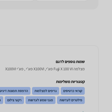
שמות נוספים לדגם
מצלמה Fuji X 100 VI פוג'י, X100VI פוג'י , פוג'י X100VI
קטגוריות משלימות
קוראי כרטיסים
גריפים למצלמות
הדפסת תמונות דיגיטל
פילטרים לעדשות
מגני שמש לעדשות
רקעי צילום
ח