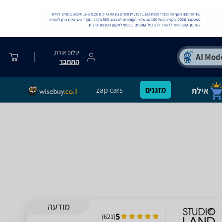
שלום אורח,
התחבר
מזגנים
zap cars
מודעה
5
)
621
(