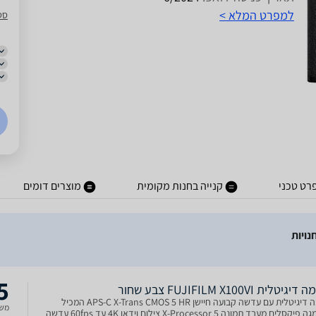
למפרט המלא >
סט
רט טכני
קנייה בחנות מקומית
מוצרים דומים
5
טלית FUJIFILM X100VI צבע שחור
מצלמה דיגיטלית עם עדשה קבועה חיישן APS-C X-Trans CMOS 5 HR המכיל
משל
40.2 מגה פיקסלים מעבד תמונה X-Processor 5 צילום וידאו 4K עד 60fps עדשה