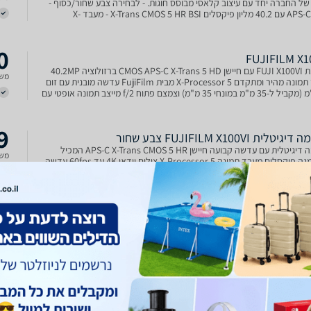
של החברה יחד עם עיצוב קלאסי מבוסס חוגות. - לבחירה צבע שחור/כסוף -
חיישן APS-C עם 40.2 מליון פיקסלים X-Trans CMOS 5 HR BSI - מעבד X-
מדור הקודם - מייצב תמונה עד 6 ס
0
FUJIFILM X1
מצלמת FUJI X100VI עם חיישן CMOS APS-C X-Trans 5 HD ברזולוציה 40.2MP
משל
מעבד תמונה מהיר ומתקדם X-Processor 5 מבית FujiFilm עדשה מובנית עם זום
23 מ"מ (מקביל ל-35 מ"מ במונחי 35 מ"מ) וצמצם פתוח f/2 מייצב תמונה אופטי עם
9
טלית FUJIFILM X100VI צבע שחור
מצלמה דיגיטלית עם עדשה קבועה חיישן APS-C X-Trans CMOS 5 HR המכיל
משל
40.2 מגה פיקסלים מעבד תמונה X-Processor 5 צילום וידאו 4K עד 60fps עדשה
Fujinon 23mm f/2 (שוות ערך ל-35 מ''מ בהשוואה לפורמט Full Frame) מייצב
בנה מפחית עד 6 סטופים מער
9
Fuj יבואן רשמי
המצלמה החדשה X100VI של פוג'יפילם משלבת עיצוב קלאסי וטכנולוגיה
משל
מתקדמת. היא מציעה חוויית צילום מרשימה עם חיישן X-Trans CMOS 5 HR BSI
ומעבד X-Processor 5 המהיר. עם עדשה 23 מ"מ f/2 ומערכת מייצב תמונה
, היא מאפשרת תמונות איכותיות בכל תנאי התאורה. ה-X100
9
טלית FUJIFILM X100VI צבע כסוף
מצלמה דיגיטלית עם עדשה קבועה חיישן APS-C X-Trans CMOS 5 HR המכיל