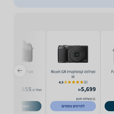
מצלמה ‏קומפקטית Ricoh GR
מצלמה Fuji X-T50
III
(2)
4.5
4,855
5,699
₪
₪
החל מ-
משלוח חינם
לפרטים נוספים
השוואת מחירים