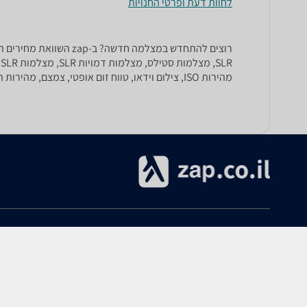
לחוות דעת ופרטי החנויות
רוצים להתחדש במצלמה 
מהירות ISO, צילום וידאו, טווח זום אופטי, צמצם, מהירות תריס, משקל ועוד.
אודות
עזרה
אודות zap.co.il
הקנייה ב-zap
תנאי שימוש
ביטולים והחזרות
מרכז מידע ותמיכה