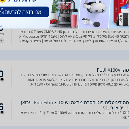
משל
40.2 מגה פיקסלים מעבד תמונה X-Processor 5 צילום וידאו 4K עד 60fps עדשה
Fujinon 23mm f/2 (שוות ערך ל-35 מ"מ בהשוואה לפורמט Full Frame) מייצב
מפחית עד 6 סטופים מערכת מיקוד אוטומטי
0
FUJIFILM X10)
מצלמה דיגיטלית קומפקטית מבית פוג'יפילם | חיישן X-Trans CMOS 5 HR החדש
משל
עם רזולוציה 40 מגה פיקסל | גודל חיישן: APS-C קרופ | מעבד חדש X-Processor
5 | עדשה 23mm f/2 שוות ערך לאורך מוקד 35 מ"מ בפול פריים | צמצם מקסימלי
0
FUJI X1
מה בצבע שחור** המצלמה הקומפקטית החדשה מבית פוג’י המשלבת את
וגיה המתקדמת ביותר של החברה יחד עם עיצוב קלאסי מבוסס חוגות. -
ר
חיישן APS-C עם 40.2 מליון פיקסלים X-Trans CMOS 5 HR BSI - מעבד X-
ור הקודם - מייצב תמונה עד 6 סוטפ
מצלמה דיגיטלית פוגי חסרת מראה Fuji-Film X-100VI - יבואן
6
- יבואן רשמי
FUX100VIB מצלמה דיגיטלית פוגי חסרת מראה Fuji-Film X-100VI - יבואן רשמי -
ר
רשמי