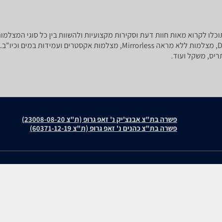
חדשה? ב-zap השוואת מחירים תוכלו לקרוא מאות חוות דעת וסקירות מקצועיות ולהשוות בין כ
SLR, מצלמות סטילס, מצלמות דמויות SLR, מצלמות DSLR, מצלמות ללא מראה less
פשרה בת"צ אבנצ'יק נ' זאפ גרופ (ת"צ 23008-08-20)
פשרה בת"צ כהנים נ' זאפ גרופ (ת"צ 60371-12-19)
עולמות התוכן שלנו
חוות דעת
תיירות
PowerShot SX740 HS
סופרמרקטים
PowerShot G7 X Mark III
מוצרים מבוקשים
PowerShot ELPH 360 HS/I