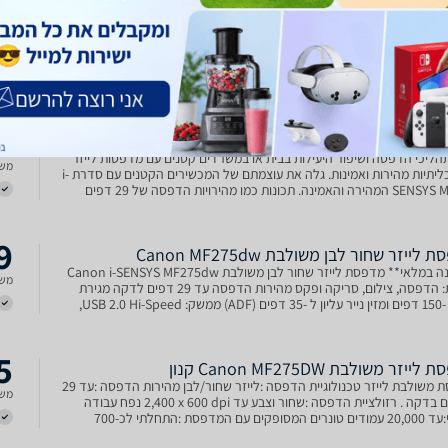
8
ייזר ‏משולבת Canon MF275DW קנון
משל
0
יזר משולבת Canon i-SENSYS MF275dw
תהליכי הדפסה ושיפור היעילות בבית או במשרדים קטנים עם מדפסות לייזר
משל
רב-תכליתיות מהירות ואמינות. גלה את עוצמתם של המכשירים הקטנים עם סדרת i-
SENSYS MF270 המהירה והאמינה. תכונות כמו מהירויות הדפסה של 29 דפים
והדפסה הדו-צדדית תורמות לתהליך עבודה חלק
9
לייזר שחור לבן משולבת Canon MF275dw
**זמינה במלאי** מדפסת לייזר שחור לבן משולבת Canon i-SENSYS MF275dw
משל
כוללת: הדפסה, צילום, סריקה ופקס מהירות הדפסה עד 29 דפים לדקה מגירת
נייר ל -150 דפים ומזין נייר עליון ל -35 דפים (ADF) ממשק: USB 2.0 Hi-Speed‏,
10BASE-‏, Wireless 802.11b/g/n‏,
5
ייזר ‏משולבת Canon MF275DW קנון
מדפסת משולבת לייזר טכנולוגיית הדפסה :לייזר שחור/לבן מהירות הדפסה :עד 29
משל
עמודים בדקה . רזולציית הדפסה :שחור וצבע עד ‎2,400 x 600 dpi נפח עבודה
חודשי:עד 20,000 עמודים טונרים המסופקים עם המדפסת :התחלתי לכ-700
 אחריות :שנה לא כולל כבל USB