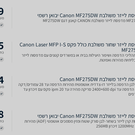
9
יזר ‏משולבת Canon MF275DW יבואן רשמי
משל
ת CANON קאנון דגם MF275DW
5
מדפסת לייזר שחור משולבת כולל פקס Canon Laser MFP I-S
MF27
כולל
תהליכי הדפסה ושיפור היעילות בבית או במשרדים קטנים עם מדפסות לייזר
יתיות מהירות ואמינות.
4
ייזר משולבת Canon MF275DW
שחור לבן הדפסה בלייזר דו-צדדית אוטומטית מהירות הדפסה עד 28 עמודים/דקה
משל
איכות הדפסה עד ‎2400×600 dpi סריקה מהירה עד 20 ipm פקס עם זיכרון עד
8
יזר ‏משולבת Canon MF275DW יבואן רשמי
הדפסת קרן לייזר בשחור-לבן סורק שטוח ומזין מסמכים אוטומטי (ADF) מהירות
כולל
25