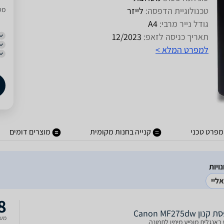
טכנולוגיית הדפסה:
לייזר
מסו
גודל נייר מרבי:
A4
תאריך כניסה לזאפ:
12/2023
למפרט המלא >
מפרט טכני
קנייה בחנות מקומית
מוצרים דומים
ליי
8
ן Canon MF275dw
משל
אנגלית מופיע מימין לתמונה.