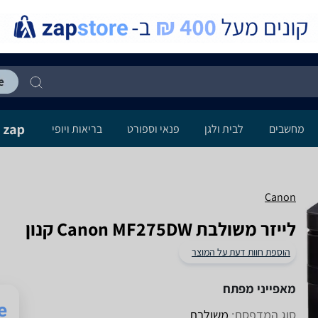
מחשבים
לבית ולגן
פנאי וספורט
בריאות ויופי
Canon
‏לייזר ‏משולבת Canon MF275DW קנון
הוספת חוות דעת על המוצר
מאפייני מפתח
סוג המדפסת:
משולבת