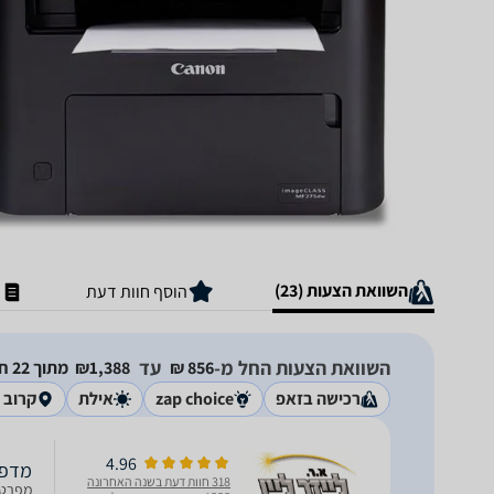
השוואת הצעות (23)
הוסף חוות דעת
השוואת הצעות החל מ-
עד
856‏ ₪
1,388‏₪
מתוך 22 חנויות
רכישה בזאפ
zap choice
אילת
קרוב א
4.96
מדפסת קנו
318 חוות דעת בשנה האחרונה
מפרט ב