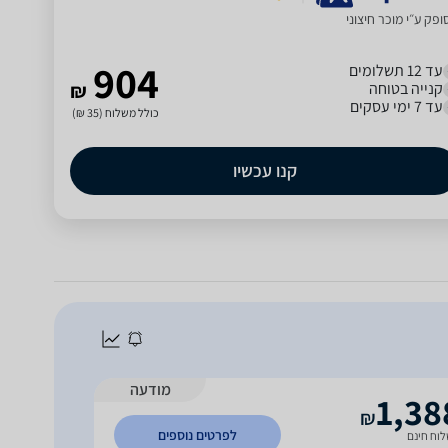
פק ע״י מוכר חיצוני
904
עד 12 תשלומים
קנייה בטוחה
₪
עד 7 ימי עסקים
כולל משלוח (35 ₪)
קנו עכשיו
מודעה
1,38
₪
לפרטים נוספים
וח חינם