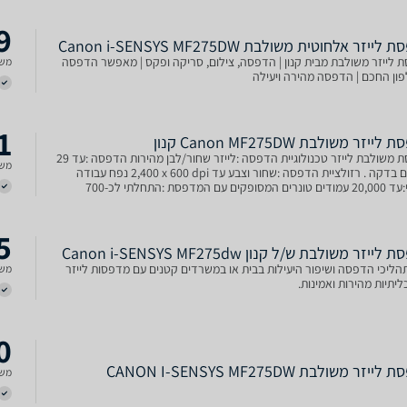
9
לייזר ‏אלחוטית משולבת Canon i-SENSYS MF275DW
 לייזר משולבת מבית קנון | הדפסה, צילום, סריקה ופקס | מאפשר הדפסה
משל
ון החכם | הדפסה מהירה ויעילה
1
ייזר ‏משולבת Canon MF275DW קנון
מדפסת משולבת לייזר טכנולוגיית הדפסה :לייזר שחור/לבן מהירות הדפסה :עד 29
משל
עמודים בדקה . רזולציית הדפסה :שחור וצבע עד ‎2,400 x 600 dpi נפח עבודה
חודשי:עד 20,000 עמודים טונרים המסופקים עם המדפסת :התחלתי לכ-700
 אחריות :שנה לא כולל כבל USB
5
ייזר ‏משולבת ש/ל קנון Canon i-SENSYS MF275dw
תהליכי הדפסה ושיפור היעילות בבית או במשרדים קטנים עם מדפסות לייזר
משל
יתיות מהירות ואמינות.
0
יזר משולבת ‏CANON I-SENSYS MF275DW
משל