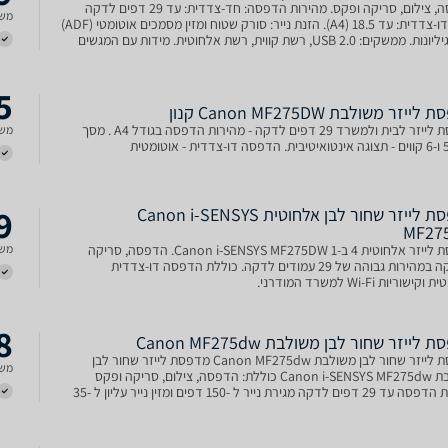
הדפסה, צילום, סריקה ופקס. מהירות הדפסה: חד-צדדית: עד 29 דפים לדקה
משל
(A4), דו-צדדית: עד 18.5 (A4). הזנת נייר: סורק שטוח ומזין מסמכים אוטומטי (ADF)
ל-35 גיליונות. ממשקים: USB 2.0, רשת קווית, רשת אלחוטית. מידות עם המגשים
מק × גובה): 372 מ"מ × ‏320 מ
5
ייזר ‏משולבת Canon MF275DW קנון
מדפסת לייזר לבית ולמשרד 29 דפים לדקה - מהירות הדפסה בגודל A4 . מסך
משל
9
מדפסת לייזר שחור לבן אלחוטית Canon i-SENSYS
MF27
מדפסת לייזר אלחוטית 4 ב-1 Canon i-SENSYS MF275DW. הדפסה, סריקה
משל
והעתקה במהירות גבוהה של 29 עמודים לדקה. כוללת הדפסה דו-צדדית
שוריות Wi-Fi למשרד המודרני.
8
לייזר שחור לבן משולבת Canon MF275dw
מדפסת לייזר שחור לבן משולבת Canon MF275dw מדפסת לייזר שחור לבן
משל
משולבת Canon i-SENSYS MF275dw כוללת: הדפסה, צילום, סריקה ופקס
מהירות הדפסה עד 29 דפים לדקה מגירת נייר ל -150 דפים ומזין נייר עליון ל -35
10BASE-