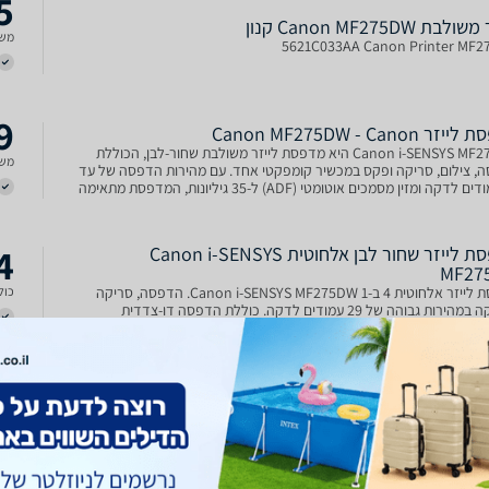
5
לבת Canon MF275DW קנון
משל
5621C033AA Canon Printer MF
9
 Canon MF275DW - Canon
Canon i-SENSYS MF275DW היא מדפסת לייזר משולבת שחור-לבן, הכוללת
משל
, צילום, סריקה ופקס במכשיר קומפקטי אחד. עם מהירות הדפסה של עד
29 עמודים לדקה ומזין מסמכים אוטומטי (ADF) ל-35 גיליונות, המדפסת מתאימה
הביתי ולעסק קטן. מסך מגע שחור-לבן בגודל 6 שורות
4
מדפסת לייזר שחור לבן אלחוטית Canon i-SENSYS
MF27
מדפסת לייזר אלחוטית 4 ב-1 Canon i-SENSYS MF275DW. הדפסה, סריקה
כולל
והעתקה במהירות גבוהה של 29 עמודים לדקה. כוללת הדפסה דו-צדדית
שוריות Wi-Fi למשרד המודרני.
6
ייזר שחור משולבת MF275DW Canon - קנון
MF275DW מדפסת לייזר שחור משולבת MF275DW מבית Canon.מדפסת לייזר
משל
שולבת הדפסה, צילום, סריקה ופקס. ייעול תהליכי הדפסה ושיפור היעילות
ו במשרדים קטנים עם מדפסות לייזר רב-תכליתיות מהירות ואמינות.