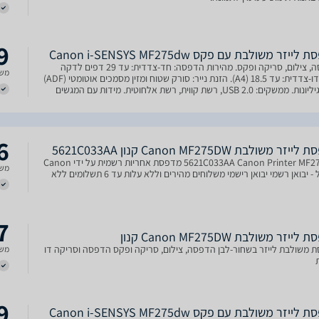
9
ייזר משולבת עם פקס Canon i-SENSYS MF275dw
הדפסה, צילום, סריקה ופקס. מהירות הדפסה: חד-צדדית: עד 29 דפים לדקה
משל
(A4), דו-צדדית: עד 18.5 (A4). הזנת נייר: סורק שטוח ומזין מסמכים אוטומטי (ADF)
ל-35 גיליונות. ממשקים: USB 2.0, רשת קווית, רשת אלחוטית. מידות עם המגשים
מק × גובה): 372 מ"מ × ‏320 מ
6
זר ‏משולבת Canon MF275DW קנון 5621C033AA
5621C033AA Canon Printer MF275DW מדפסת אחריות רשמית על ידי Canon
משל
ישראל - יבואן רשמי יבואן רישמי משלוחים מהירים וללא עלות עד 6 תשלומים ללא
7
ייזר ‏משולבת Canon MF275DW קנון
 משולבת לייזר בשחור-לבן הדפסה, צילום, סריקה ופקס הדפסה וסריקה דו
משל
9
ייזר משולבת עם פקס Canon i-SENSYS MF275dw