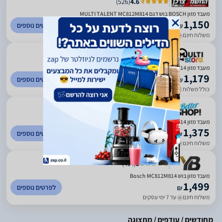
)
526
(
4.6
מעבד מזון BOSCH בוש דגם MULTI TALENT MC812M814
1,150
לפרטים נוספים
₪
משלוח חינם
עד 7 ימי עסקים
)
150
(
5
מעבד מזון Bosch MC812M814 בוש | יבואן רשמי | אספקה מהירה
1,179
לפרטים נוספים
₪
כולל משלוח (29 ₪)
עד 6 ימי עסקים
)
924
(
5
מעבד מזון BOSCH MultiTalent 8 MC812M814 בוש 1250W וואט
1,375
לפרטים נוספים
₪
משלוח חינם
עד 5 ימי עסקים
)
414
(
5
מעבד מזון בוש Bosch MC812M814
1,499
לפרטים נוספים
₪
משלוח חינם
עד 7 ימי עסקים
מחודשים / עודפים / מתצוגה