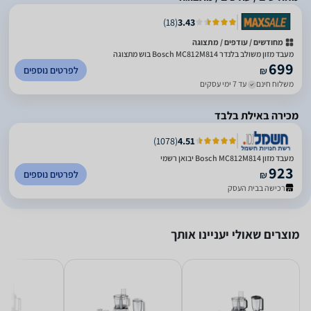
)
18
(
3.43
מחודשים / עודפים / מתצוגה
מעבד מזון משולב בלנדר Bosch MC812M814 בוש מתצוגה
699
לפרטים נוספים
₪
משלוח חינם
עד 7 ימי עסקים
מכירה באילת בלבד
)
1078
(
4.51
מעבד מזון Bosch MC812M814 יבואן רשמי
923
לפרטים נוספים
₪
רכישה בבית העסק
מוצרים שאולי יעניינו אותך