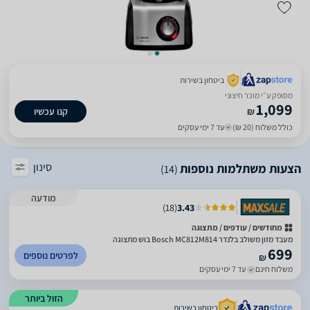
ביטחון בשירות
מסופק ע״י מוכר חיצוני
1,099
₪
קנו עכשיו
כולל משלוח (20 ₪)
עד 7 ימי עסקים
סינון
הצעות משתלמות נוספות
(14)
מודעה
)
18
(
3.43
מחודשים / עודפים / מתצוגה
מעבד מזון משולב בלנדר Bosch MC812M814 בוש מתצוגה
699
לפרטים נוספים
₪
משלוח חינם
עד 7 ימי עסקים
הזול ביותר
ביטחון בשירות