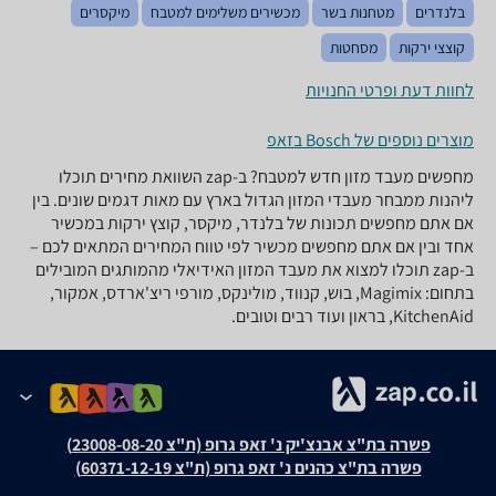
בלנדרים
מטחנות בשר
מכשירים משלימים למטבח
מיקסרים
קוצצי ירקות
מסחטות
לחוות דעת ופרטי החנויות
מוצרים נוספים של Bosch בזאפ
מחפשים מעבד מזון חדש למטבח? ב-zap השוואת מחירים תוכלו
ליהנות ממבחר מעבדי המזון הגדול בארץ עם מאות דגמים שונים. בין
אם אתם מחפשים תכונות של בלנדר, מיקסר, קוצץ ירקות במכשיר
אחד ובין אם אתם מחפשים מכשיר לפי טווח המחירים המתאים לכם –
ב-zap תוכלו למצוא את מעבד המזון האידיאלי מהמותגים המובילים
בתחום: Magimix, בוש, קנווד, מולינקס, מורפי ריצ'ארדס, אמקור,
KitchenAid, בראון ועוד רבים וטובים.
פשרה בת"צ אבנצ'יק נ' זאפ גרופ (ת"צ 23008-08-20)
פשרה בת"צ כהנים נ' זאפ גרופ (ת"צ 60371-12-19)