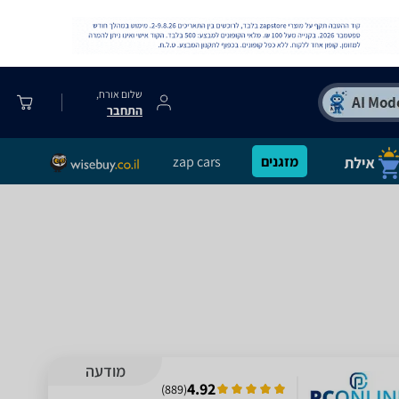
שלום אורח,
התחבר
מזגנים
zap cars
מודעה
4.92
)
889
(