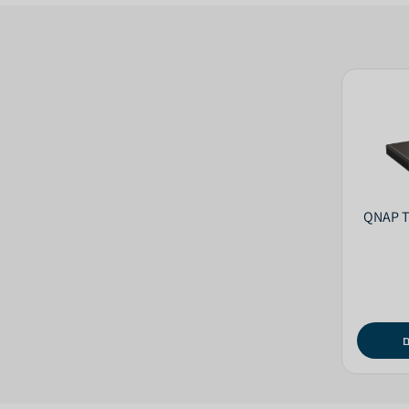
QNAP TBS-4-
ם