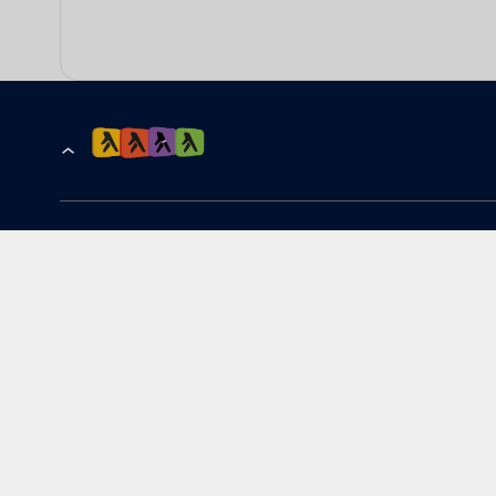
הרשמה לקבלת עדכונים ומבצעים
כתובת דוא''ל
להורדת האפליקציה