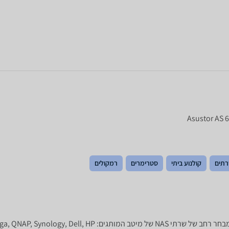
תים
קולנוע ביתי
סטרימרים
רמקולים