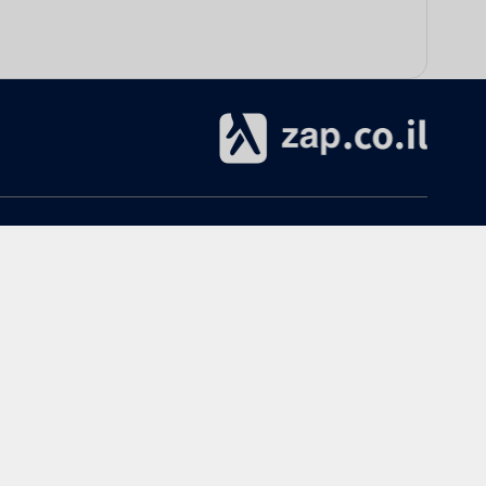
אודות
עזרה
אודות zap.co.il
הקנייה ב-zap
תנאי שימוש
ביטולים והחזרות
מרכז מידע ותמיכה
שימושי
פרסום ב-zap
מדריך חנויות
כל הקטגוריות
הצטרפות כחנות ל-zap
נפילת מחירים
פרסום באתר