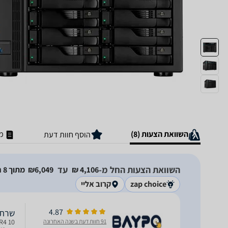
השוואת הצעות (8)
מ
הוסף חוות דעת
השוואת הצעות החל מ-
עד
4,106‏ ₪
6,049‏₪
מתוך 8 חנויות
zap choice
קרוב אליי
4.87
שרת NAS ‏ tor AS6508T
91 חוות דעת בשנה האחרונה
R4 10