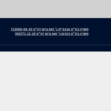
פשרה בת"צ אבנצ'יק נ' זאפ גרופ (ת"צ 23008-08-20)
פשרה בת"צ כהנים נ' זאפ גרופ (ת"צ 60371-12-19)
עולמות התוכן שלנו
חוות דעת
תיירות
DiskStation DS1522 Plus
סופרמרקטים
מוצרים מבוקשים
zap cars
WiseBuy
שיווק לעסקים