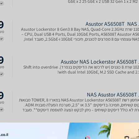
GbE x 2 25 GbE x 2 USB 32 Gen 1 x 2 M2 
9
Asus
1109444 שרת Asustor Lockerstor 8 Gen3 8 Bay NAS, Quad-Core 2.3GHz
משל
CPU, Dual USB 4 Ports, Dual 10GbE Ports, AS6508T Asustor AS6508T –
שרת NAS עוצמתי עם 8 מפרצים לכוננים, חיבורי 10GbE ו-2.5GbE, מעבד Intel,
הול חכם. אידיאלי לע
9
Asust
1029032 שרת 8 כוננים (יש לרכשו את הדיסקים בנפרד). Shift into overdrive
משל
with dual Intel 10GbE, M.2 SSD Cache and 2.
9
NAS
שרת אחסון רשת NAS Asustor Lockerstor AS6508T במארז TOWER, 8 מבואות
משל
לדיסקים קשיחים, תמיכה בדיסקים: "3.5 או "2.5, מערכת הפעלה מובנית ADM .
ת לא כולל דיסקים קשיחים – ניתן לבקש הצעה לתוספת דיסקים**. מעבד
Intel ATOM C3538 Quad-Core, זיכרון: 8GB DD
6
ר
יצרן: ASUSTOR, סוג מוצר: NAS, דגם מעבד: Intel ATOM C3538 Quad-Core,
כולל