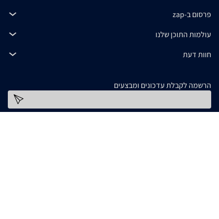
פרסום ב-zap
עולמות התוכן שלנו
חוות דעת
הרשמה לקבלת עדכונים ומבצעים
כתובת דוא''ל
להורדת האפליקציה
המידע המופיע ב- zap מסופק על ידי החנויות עצמן ובאחריותן בלבד. אם נתקלתם בבעיה כלשהי
בנתונים המוצגים באתר, אנא שלחו אלינו הודעה ואנו נטפל בעניין. חלק מהתמונות והתכנים