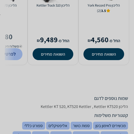
הליכון York Record Pro
הליכון Kettler Track S10
הליכון Kettler KT470
(2)
3.5
,980
9,489
4,560
₪
₪
החל מ-
החל מ-
משלוח חינם
לפרטים נ
השוואת מחירים
השוואת מחירים
שמות נוספים לדגם
הליכון Kettler KT 520, KT520 Kettler , Kettler KT520
קטגוריות משלימות
מכשירים לאימון בטן
ספות כושר
אליפטיקלים
ספורט כללי