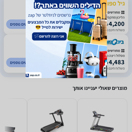
)
475
(
5
מחודשים / עודפים / מתצוגה
הליכון מתקפל KT520 מתצוגה
4,200
לפרטים נוספים
₪
משלוח חינם
עד 5 ימי עסקים
)
56
(
0
מחודשים / עודפים / מתצוגה
מסלול ריצה מתקפל שיפוע חשמלי 8 כ''ס KT520 מבית KETTLER *תצוגה*
4,483
לפרטים נוספים
₪
משלוח חינם
עד 4 ימי עסקים
מוצרים שאולי יעניינו אותך