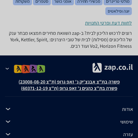
מולטי טריינרים
מכשירי חתירה
אופני כושר
סטפרים
משקולות
יוגה ופילאטיס
לחוות דעת ופרטי החנויות
רוצים לרכוש הליכון לבית? ב-zap השוואת מחירים תמצאו מבחר ענק
של הליכונים (מסילות) לבית של טובי היצרנים: York, Kettler, Spirit,
Vo2, Horizon Fitness ועוד רבים.
פשרה בת"צ אבנצ'יק נ' זאפ גרופ (ת"צ 23008-08-20)
פשרה בת"צ כהנים נ' זאפ גרופ (ת"צ 60371-12-19)
אודות
שימושי
עזרה