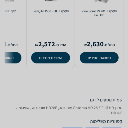
מקרן ViewSonic PX701HD
מקרן BenQ MH550 Full HD
מקרן Optoma EH401
Full HD
90
2,572
2,630
₪
₪
החל מ-
החל מ-
החל מ-
השוואת מחירים
השוואת מחירים
השוואת מ
שמות נוספים לדגם
מקרן Optoma HD 28 E Full HD אופטומה, HD28E אופטומה , אופטומה
HD28E
קטגוריות משלימות