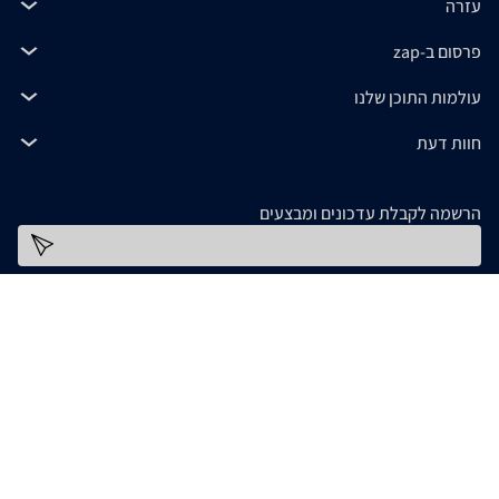
עזרה
פרסום ב-zap
עולמות התוכן שלנו
חוות דעת
הרשמה לקבלת עדכונים ומבצעים
כתובת דוא''ל
להורדת האפליקציה
המידע המופיע ב- zap מסופק על ידי החנויות עצמן ובאחריותן בלבד. אם נתקלתם בבעיה כלשהי