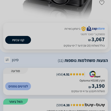
ביטחון בשירות
מסופק ע״י מוכר חיצוני
3,067
₪
קנו עכשיו
כולל משלוח (20 ₪)
עד 7 ימי עסקים
סינון
הצעות משתלמות נוספות
(11)
מודעה
)
456
(
4.91
מקרן Optoma HD28E
3,190
לפרטים נוספים
₪
משלוח חינם
עד 4 ימי עסקים
הזול ביותר
)
599
(
4.38