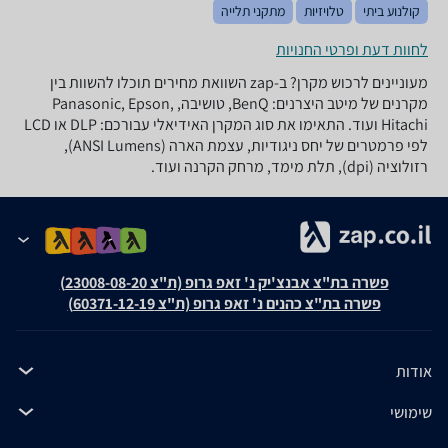
קולנוע ביתי
טלויזיות
מתקני תלייה
לחוות דעת ופרטי החנויות
מעוניינים לרכוש מקרן? ב-zap השוואת מחירים תוכלו להשוות בין
מקרנים של מיטב היצרנים: BenQ, טושיבה, Panasonic, Epson,
Hitachi ועוד. התאימו את סוג המקרן האידיאלי עבורכם: DLP או LCD
לפי פרמטרים של יחס ניגודיות, עצמת הארה (ANSI Lumens),
רזולוציה (dpi), תלת מימד, מרחק הקרנה ועוד.
פשרה בת"צ אבנצ'יק נ' זאפ גרופ (ת"צ 23008-08-20)
פשרה בת"צ כהנים נ' זאפ גרופ (ת"צ 60371-12-19)
אודות
שימושי