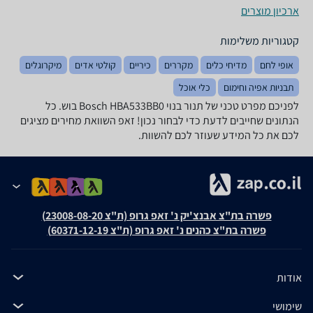
ארכיון מוצרים
קטגוריות משלימות
אופי לחם
מדיחי כלים
מקררים
כיריים
קולטי אדים
מיקרוגלים
תבניות אפיה וחימום
כלי אוכל
לפניכם מפרט טכני של ‏תנור בנוי Bosch HBA533BB0 בוש. כל
הנתונים שחייבים לדעת כדי לבחור נכון! זאפ השוואת מחירים מציגים
לכם את כל המידע שעוזר לכם להשוות.
פשרה בת"צ אבנצ'יק נ' זאפ גרופ (ת"צ 23008-08-20)
פשרה בת"צ כהנים נ' זאפ גרופ (ת"צ 60371-12-19)
אודות
שימושי