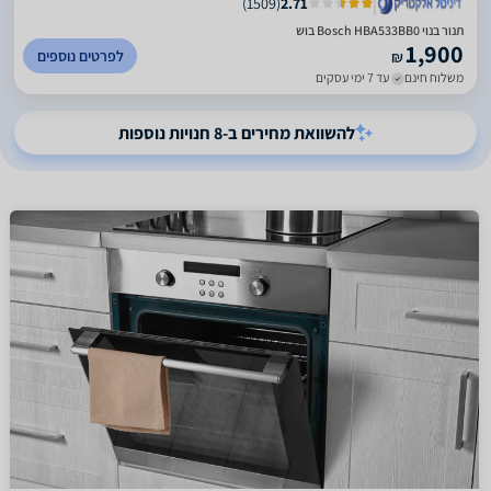
)
1509
(
2.71
‏תנור בנוי Bosch HBA533BB0 בוש
1,900
לפרטים נוספים
₪
משלוח חינם
עד 7 ימי עסקים
להשוואת מחירים ב-8 חנויות נוספות