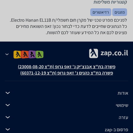
קטגוריות משלימות
מזגנים
רדיאטורים
לפניכם מפרט טכני של ‏מקרן חום ‏חשמלי/ת Electro Hanan EL11B.
כל הנתונים שחייבים לדעת כדי לבחור נכון! זאפ השוואת מחירים
מציגים לכם את כל המידע שעוזר לכם להשוות.
פשרה בת"צ אבנצ'יק נ' זאפ גרופ (ת"צ 23008-08-20)
פשרה בת"צ כהנים נ' זאפ גרופ (ת"צ 60371-12-19)
אודות
שימושי
עזרה
פרסום ב-zap