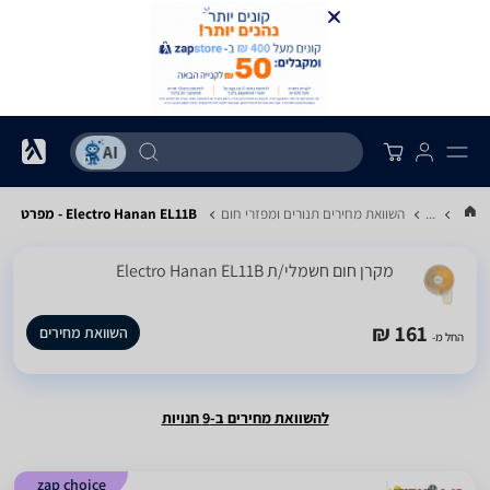
...
השוואת מחירים תנורים ומפזרי חום
Electro Hanan EL11B - מפרט
‏מקרן חום ‏חשמלי/ת Electro Hanan EL11B
161 ₪
השוואת מחירים
החל מ-
להשוואת מחירים ב-9 חנויות
zap choice