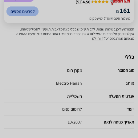
)
52
(
4.56
161
₪
לפרטים נוספים
משלוח חינם
עד 7 ימי עסקים
המפרט עודכן בשיטות שונות, לרבות שימוש בכלי בינה מלאכותית ועשוי להכיל שגיאות.
אין להסתמך על מפרט זה ויש לוודא את המפרט המדויק באתר החנות בו מבוצעת ההזמנה.
מצאתם טעות במפרט?
דווחו לנו
כללי
סוג המוצר
מקרן חום
מותג
Electro Hanan
אנרגיית הפעלה
חשמלי/ת
ייעוד
לחימום פנים
תאריך כניסה לזאפ
10/2007