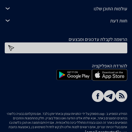
עולמות התוכן שלנו
חוות דעת
הרשמה לקבלת עדכונים ומבצעים
כתובת דוא''ל
להורדת האפליקציה
המידע המופיע ב- zap מסופק על ידי החנויות עצמן ובאחריותן בלבד. אם נתקלתם בבעיה כלשהי
בנתונים המוצגים באתר, אנא שלחו אלינו הודעה ואנו נטפל בעניין. חלק מהתמונות והתכנים
המופיעים באתר זה הוכנו בעזרת מחוללי בינה מלאכותית. אם זיהיתם תמונה או תוכן כלשהו בו
אתם בעלי זכויות יוצרים, אתם רשאים לפנות אלינו ולבקש לחדול משימוש בו, באמצעות כתובת