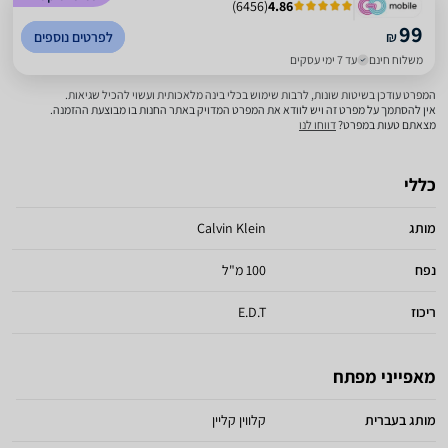
)
6456
(
4.86
99
₪
לפרטים נוספים
משלוח חינם
עד 7 ימי עסקים
המפרט עודכן בשיטות שונות, לרבות שימוש בכלי בינה מלאכותית ועשוי להכיל שגיאות.
אין להסתמך על מפרט זה ויש לוודא את המפרט המדויק באתר החנות בו מבוצעת ההזמנה.
מצאתם טעות במפרט?
דווחו לנו
כללי
מותג
Calvin Klein
נפח
100 מ"ל
ריכוז
E.D.T
מאפייני מפתח
מותג בעברית
קלווין קליין