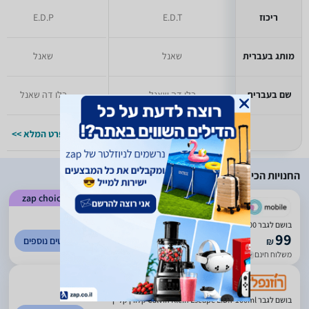
ריכוז
E.D.T
E.D.P
מותג בעברית
שאנל
שאנל
שם בעברית
בלו דה שאנל
בלו דה שאנל
למפרט המלא >>
למפרט המלא >>
החנויות הכי זולות
zap choice
)
6456
(
4.86
בושם לגבר 100 מ''ל Calvin Klein Escape או דה טואלט E.D.T
99
לפרטים נוספים
₪
משלוח חינם
עד 7 ימי עסקים
)
982
(
4.4
בושם לגבר Calvin Klein Escape E.D.T 100ml קלווין קליין