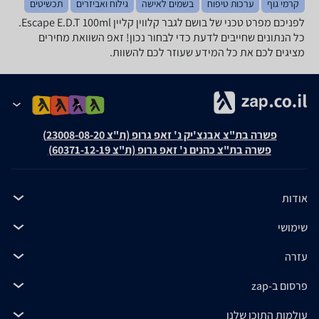
קרמי גוף
ערכות טיפוח
בשמים לאישה
גילוח ואביזרים
תכשיטים
לפניכם מפרט טכני של בושם לגבר קלווין קליין Escape E.D.T 100ml.
כל הנתונים שחייבים לדעת כדי לבחור נכון! זאפ השוואת מחירים
מציגים לכם את כל המידע שעוזר לכם להשוות.
פשרה בת"צ אבנצ'יק נ' זאפ גרופ (ת"צ 23008-08-20)
פשרה בת"צ כהנים נ' זאפ גרופ (ת"צ 60371-12-19)
אודות
שימושי
עזרה
פרסום ב-zap
עולמות התוכן שלנו