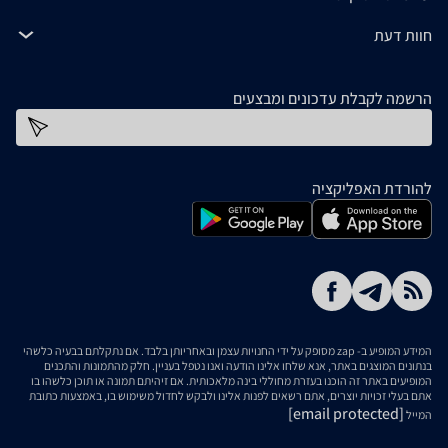
חוות דעת
הרשמה לקבלת עדכונים ומבצעים
כתובת דוא''ל
להורדת האפליקציה
המידע המופיע ב- zap מסופק על ידי החנויות עצמן ובאחריותן בלבד. אם נתקלתם בבעיה כלשהי
בנתונים המוצגים באתר, אנא שלחו אלינו הודעה ואנו נטפל בעניין. חלק מהתמונות והתכנים
המופיעים באתר זה הוכנו בעזרת מחוללי בינה מלאכותית. אם זיהיתם תמונה או תוכן כלשהו בו
אתם בעלי זכויות יוצרים, אתם רשאים לפנות אלינו ולבקש לחדול משימוש בו, באמצעות כתובת
[email protected]
המייל