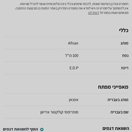
המפרט עודכן בשיטות שונות, לרבות שימוש בכלי בינה מלאכותית ועשוי להכיל שגיאות.
אין להסתמך על מפרט זה ויש לוודא את המפרט המדויק באתר החנות בו מבוצעת ההזמנה.
מצאתם טעות במפרט?
דווחו לנו
כללי
מותג
Afnan
נפח
100 מ"ל
ריכוז
E.D.P
מאפייני מפתח
מותג בעברית
אפנאן
שם בעברית
סופרימסי קולקטור אדישן
השוואת דגמים
הוסף להשוואת דגמים