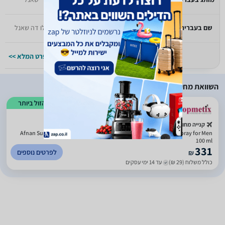
שם בעברית
בלו דה שאנל
בלו דה שאנל
למפרט המלא >>
למפרט המלא >>
השוואת מחירים
הזול ביותר
קנייה מחו"ל
Afnan Supremacy Collector's Edition by Afnan Eau De Parfum Spray for Men
100 ml
331
לפרטים נוספים
₪
כולל משלוח (29 ₪)
עד 14 ימי עסקים