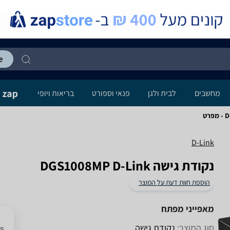
מחשבים
לבית ולגן
פנאי וספורט
בריאות ויופי
ט
D-Link
‏נקודת גישה DGS1008MP D-Link
הוספת חוות דעת על המוצר
מאפייני מפתח
סוג המוצר:
נקודת גישה