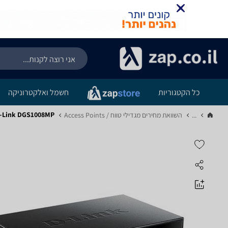
כל הקטגוריות
חשמל ואלקטרוניקה
D-Link DGS1008MP - מפר
...
השוואת מחירים מגדילי טווח / Access Points‏