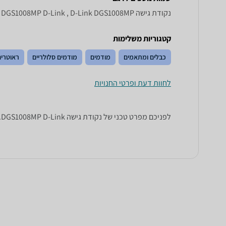
‏נקודת גישה DGS 1008 MP D - Link, DGS1008MP D-Link , D-Link DGS1008MP
קטגוריות משלימות
כבלים ומתאמים
מודמים
מודמים סלולריים
ראוטרים
לחוות דעת ופרטי החנויות
לפניכם מפרט טכני של ‏נקודת גישה DGS1008MP D-Link. כל הנתונים שחייבים לדעת כדי לבחור נכון! זאפ השוואת מחירים מציגים לכם את כל המידע שעוזר לכם להשוות.