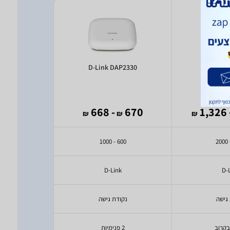
AP3310
D-Link DAP2330
D-Link 
582
- 668
670
- 1
₪
₪
₪
₪
0 - 600
600 - 1000
nk
D-Link
D-
גישה
נקודת גישה
נקוד
בקרוב
2 פנימיות