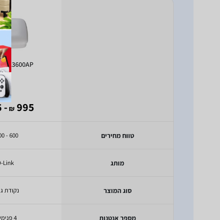
 DWL3600AP
- 976
995
₪
טווח מחירים
600 - 1000
מותג
-Link
סוג המוצר
נקודת ג
מספר אנטנות
4 פנימיות