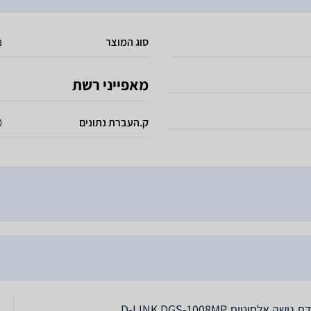
סוג המוצר
נ
מאפייני רשת
ק.העברת נתונים
s
גישה אלחוטית D-LINK DGS-1008MP