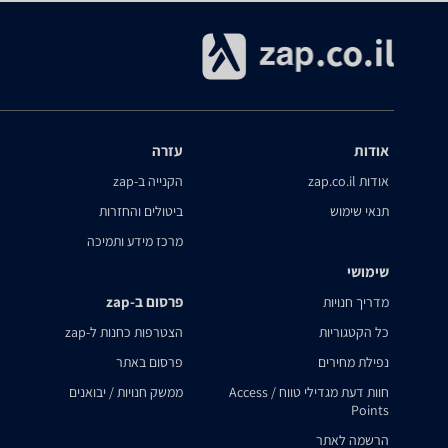
אודות
עזרה
אודות zap.co.il
הקנייה ב-zap
תנאי שימוש
ביטולים והחזרות
מרכז מידע ותמיכה
שימושי
פרסום ב-zap
מדריך חנויות
כל הקטגוריות
הצטרפות כחנות ל-zap
נפילת מחירים
פרסום באתר
חוות דעת מגדילי טווח / Access
ממשק חנויות / יבואנים
Points
הרשמה לאתר