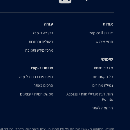
אודות
עזרה
אודות zap.co.il
הקנייה ב-zap
תנאי שימוש
ביטולים והחזרות
מרכז מידע ותמיכה
שימושי
פרסום ב-zap
מדריך חנויות
כל הקטגוריות
הצטרפות כחנות ל-zap
נפילת מחירים
פרסום באתר
חוות דעת מגדילי טווח / Access
ממשק חנויות / יבואנים
Points
הרשמה לאתר
המידע המופיע ב - zap מסופק על ידי החנויות עצמן ובאחריותן בלבד. במידה ונתקלת בבעיה כלשהי בנתונים המוצגים באתר, אנא שלח אלינו הודעה ואנו נטפל בעניין.