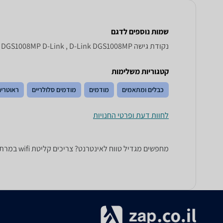
שמות נוספים לדגם
‏נקודת גישה DGS 1008 MP D - Link, DGS1008MP D-Link , D-Link DGS1008MP
קטגוריות משלימות
כבלים ומתאמים
מודמים
מודמים סלולריים
ראוטרים
לחוות דעת ופרטי החנויות
מחפשים מגדיל טווח לאינטרנט? צריכים קליטת wifi במרתף? בזאפ תמצאו מגוון של מגדילי טווח ונקודות גישה, עם מנגנון השוואת מחירים נוח וסינונים למציאת המוצר המתאים לכם