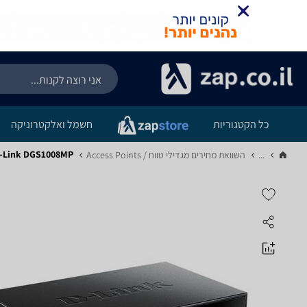
כל הקטגוריות
חשמל ואלקטרוניקה
-Link DGS1008MP
...
השוואת מחירים מגדילי טווח / Access Points‏