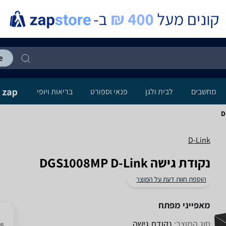
מחשבים
לבית ולגן
פנאי וספורט
בריאות ויופי
D
D-Link
‏נקודת גישה DGS1008MP D-Link
הוספת חוות דעת על המוצר
מאפייני מפתח
סוג המוצר:
נקודת גישה