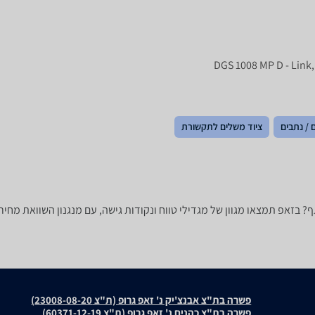
 / נתבים
ציוד משלים לתקשורת
פשרה בת"צ אבנצ'יק נ' זאפ גרופ (ת"צ 23008-08-20)
פשרה בת"צ כהנים נ' זאפ גרופ (ת"צ 60371-12-19)