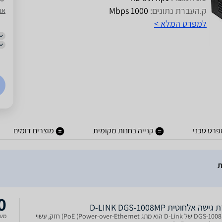
ק.העברת נתונים:
1000 Mbps
או
למפרט המלא >
פרט טכני
קנייה בחנות מקומית
מוצרים דומים
0
שה אלחוטית D-LINK DGS-1008MP
ה-DGS-1008MP של D-Link הוא מתג PoE (Power-over-Ethernet) חזק, עשוי
משל