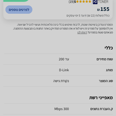
)
19
(
5
155
₪
לפרטים נוספים
כולל משלוח (22 ₪)
עד 5 ימי עסקים
המפרט עודכן בשיטות שונות, לרבות שימוש בכלי בינה מלאכותית ועשוי להכיל שגיאות.
אין להסתמך על מפרט זה ויש לוודא את המפרט המדויק באתר החנות בו מבוצעת ההזמנה.
מצאתם טעות במפרט?
דווחו לנו
כללי
טווח מחירים
עד 200
מותג
D-Link
סוג המוצר
נקודת גישה
מאפייני רשת
ק.העברת נתונים
300 Mbps